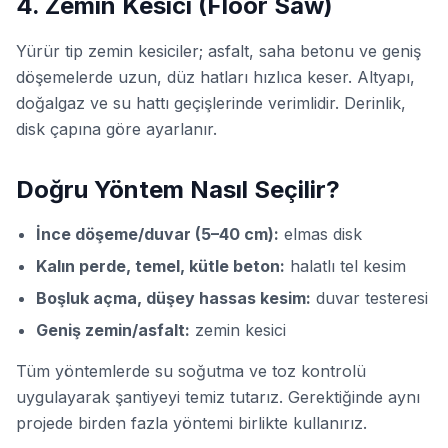
4. Zemin Kesici (Floor Saw)
Yürür tip zemin kesiciler; asfalt, saha betonu ve geniş
döşemelerde uzun, düz hatları hızlıca keser. Altyapı,
doğalgaz ve su hattı geçişlerinde verimlidir. Derinlik,
disk çapına göre ayarlanır.
Doğru Yöntem Nasıl Seçilir?
İnce döşeme/duvar (5–40 cm):
elmas disk
Kalın perde, temel, kütle beton:
halatlı tel kesim
Boşluk açma, düşey hassas kesim:
duvar testeresi
Geniş zemin/asfalt:
zemin kesici
Tüm yöntemlerde su soğutma ve toz kontrolü
uygulayarak şantiyeyi temiz tutarız. Gerektiğinde aynı
projede birden fazla yöntemi birlikte kullanırız.