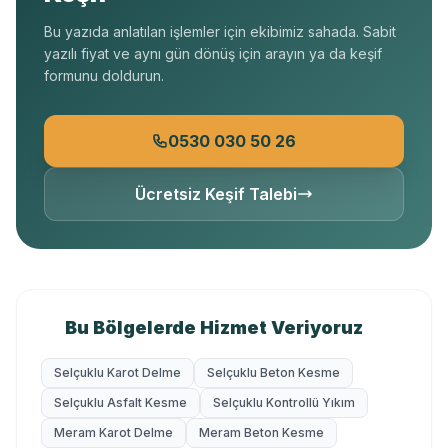
Bu yazıda anlatılan işlemler için ekibimiz sahada. Sabit
yazılı fiyat ve aynı gün dönüş için arayın ya da keşif
formunu doldurun.
0530 030 50 26
Ücretsiz Keşif Talebi
Bu Bölgelerde Hizmet Veriyoruz
Selçuklu Karot Delme
Selçuklu Beton Kesme
Selçuklu Asfalt Kesme
Selçuklu Kontrollü Yıkım
Meram Karot Delme
Meram Beton Kesme