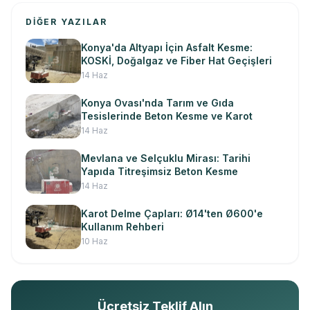
DIĞER YAZILAR
Konya'da Altyapı İçin Asfalt Kesme:
KOSKİ, Doğalgaz ve Fiber Hat Geçişleri
14 Haz
Konya Ovası'nda Tarım ve Gıda
Tesislerinde Beton Kesme ve Karot
14 Haz
Mevlana ve Selçuklu Mirası: Tarihi
Yapıda Titreşimsiz Beton Kesme
14 Haz
Karot Delme Çapları: Ø14'ten Ø600'e
Kullanım Rehberi
10 Haz
Ücretsiz Teklif Alın