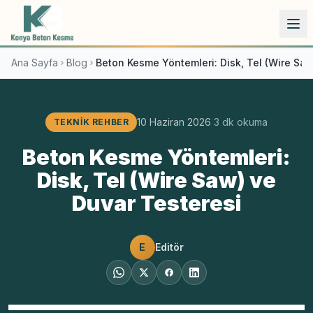
İçeriğe atla
Ana Sayfa
Blog
Beton Kesme Yöntemleri: Disk, Tel (Wire Saw
10 Haziran 2026
3
dk okuma
TEKNIK REHBER
Beton Kesme Yöntemleri:
Disk, Tel (Wire Saw) ve
Duvar Testeresi
E
Editör