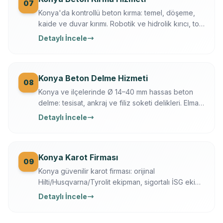
07
Konya'da kontrollü beton kırma: temel, döşeme,
kaide ve duvar kırımı. Robotik ve hidrolik kırıcı, toz
bastırma, moloz dahil, sigortalı operasyon.
Detaylı İncele
Konya Beton Delme Hizmeti
08
Konya ve ilçelerinde Ø 14–40 mm hassas beton
delme: tesisat, ankraj ve filiz soketi delikleri. Elmas
karot + darbeli teknik, Ferroscan ile donatı
Detaylı İncele
taramalı, titreşimsiz.
Konya Karot Firması
09
Konya güvenilir karot firması: orijinal
Hilti/Husqvarna/Tyrolit ekipman, sigortalı İSG ekip,
yazılı garanti, 7/24 ücretsiz keşif. Karot delme,
Detaylı İncele
kesme, kırma ve güçlendirme tek elden.