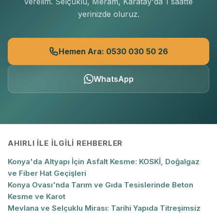
verelim. Selçuklu, Meram, Karatay'da 1 saatte
yerinizde oluruz.
Hemen Ara: 0530 030 50 26
WhatsApp
AHIRLI
ILE İLGILI REHBERLER
Konya'da Altyapı İçin Asfalt Kesme: KOSKİ, Doğalgaz
ve Fiber Hat Geçişleri
Konya Ovası'nda Tarım ve Gıda Tesislerinde Beton
Kesme ve Karot
Mevlana ve Selçuklu Mirası: Tarihi Yapıda Titreşimsiz