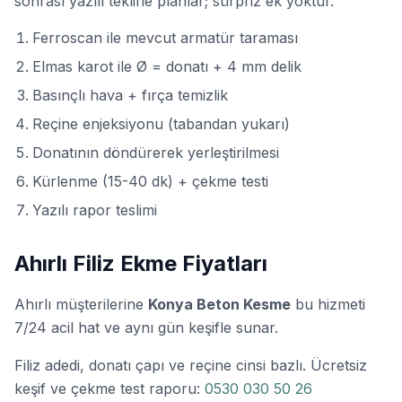
sonrası yazılı teklifle planlar; sürpriz ek yoktur.
Ferroscan ile mevcut armatür taraması
Elmas karot ile Ø = donatı + 4 mm delik
Basınçlı hava + fırça temizlik
Reçine enjeksiyonu (tabandan yukarı)
Donatının döndürerek yerleştirilmesi
Kürlenme (15-40 dk) + çekme testi
Yazılı rapor teslimi
Ahırlı Filiz Ekme Fiyatları
Ahırlı müşterilerine
Konya Beton Kesme
bu hizmeti
7/24 acil hat ve aynı gün keşifle sunar.
Filiz adedi, donatı çapı ve reçine cinsi bazlı. Ücretsiz
keşif ve çekme test raporu:
0530 030 50 26