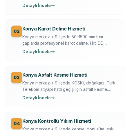
döşeme/temel/zemin kesimi. Hilti + Husqvarna
Detaylı İncele
ekipman, mühendis kontrollü, sigortalı, sabit yazılı
fiyat. Konya OSB, üniversite, tarihi yapı uzmanı.
Konya Karot Delme Hizmeti
02
Konya merkez + 9 ilçede 50–1500 mm tüm
çaplarda profesyonel karot delme. Hilti DD
250/350, Ferroscan donatı tarama, su soğutmalı
Detaylı İncele
sessiz delim. Klima, baca, tesisat, ankraj, asansör,
OSB makine kaide.
Konya Asfalt Kesme Hizmeti
03
Konya merkez + 9 ilçede KOSKİ, doğalgaz, Türk
Telekom altyapı hattı geçişi için asfalt kesme.
Husqvarna FS 7000, gece çalışma, trafik düzeni.
Detaylı İncele
Konya Büyükşehir + KOSKİ uyumlu.
Konya Kontrollü Yıkım Hizmeti
04
Konya merkez + 9 ilçede kentsel dönüşüm, eski