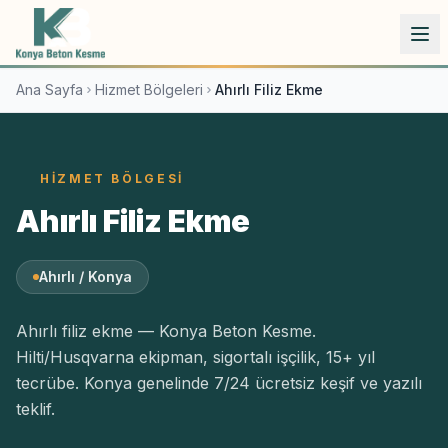
İçeriğe atla
Ana Sayfa
Hizmet Bölgeleri
Ahırlı Filiz Ekme
HIZMET BÖLGESI
Ahırlı Filiz Ekme
Ahırlı / Konya
Ahırlı filiz ekme — Konya Beton Kesme.
Hilti/Husqvarna ekipman, sigortalı işçilik, 15+ yıl
tecrübe. Konya genelinde 7/24 ücretsiz keşif ve yazılı
teklif.