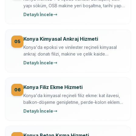
yapı söküm, OSB makine yeri boşaltma, tarihi yapı
kısmi yıkım. İş güvenliği + sigortalı operasyon,
Detaylı İncele
moloz nakliye + geri dönüşüm dahil.
Konya Kimyasal Ankraj Hizmeti
05
Konya'da epoksi ve vinilester reçineli kimyasal
ankraj: donatı filizi, makine ve çelik kaide
sabitleme. Ücretsiz keşif, çekme testi, yazılı
Detaylı İncele
garanti.
Konya Filiz Ekme Hizmeti
06
Konya'da kimyasal reçineli filiz ekme: kat ilavesi,
balkon-döşeme genişletme, perde-kolon ekleme.
Ferroscan kontrollü, çekme testli, yazılı garanti.
Detaylı İncele
Konya Beton Kırma Hizmeti