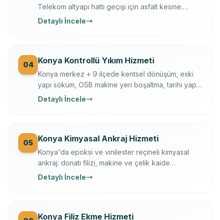
Telekom altyapı hattı geçişi için asfalt kesme.
Husqvarna FS 7000, gece çalışma, trafik düzeni.
Detaylı İncele
Konya Büyükşehir + KOSKİ uyumlu.
Konya Kontrollü Yıkım Hizmeti
04
Konya merkez + 9 ilçede kentsel dönüşüm, eski
yapı söküm, OSB makine yeri boşaltma, tarihi yapı
kısmi yıkım. İş güvenliği + sigortalı operasyon,
Detaylı İncele
moloz nakliye + geri dönüşüm dahil.
Konya Kimyasal Ankraj Hizmeti
05
Konya'da epoksi ve vinilester reçineli kimyasal
ankraj: donatı filizi, makine ve çelik kaide
sabitleme. Ücretsiz keşif, çekme testi, yazılı
Detaylı İncele
garanti.
Konya Filiz Ekme Hizmeti