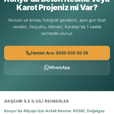
Karot Projeniz mi Var?
Konum ve birkaç fotoğraf gönderin, aynı gün fiyat
verelim. Selçuklu, Meram, Karatay'da 1 saatte
yerinizde oluruz.
Hemen Ara: 0530 030 50 26
WhatsApp
AKŞEHIR
ILE İLGILI REHBERLER
Konya'da Altyapı İçin Asfalt Kesme: KOSKİ, Doğalgaz