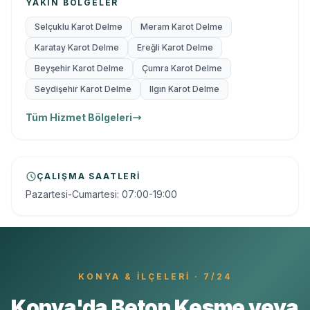
YAKIN BÖLGELER
Selçuklu Karot Delme
Meram Karot Delme
Karatay Karot Delme
Ereğli Karot Delme
Beyşehir Karot Delme
Çumra Karot Delme
Seydişehir Karot Delme
Ilgın Karot Delme
Tüm Hizmet Bölgeleri
ÇALIŞMA SAATLERI
Pazartesi-Cumartesi: 07:00-19:00
KONYA
& İLÇELERI · 7/24
Konya'da Beton Kesme veya