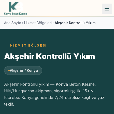
İçeriğe atla
Ana Sayfa
Hizmet Bölgeleri
Akşehir Kontrollü Yıkım
HIZMET BÖLGESI
Akşehir Kontrollü Yıkım
Akşehir / Konya
Akşehir kontrollü yıkım — Konya Beton Kesme.
Hilti/Husqvarna ekipman, sigortalı işçilik, 15+ yıl
tecrübe. Konya genelinde 7/24 ücretsiz keşif ve yazılı
teklif.