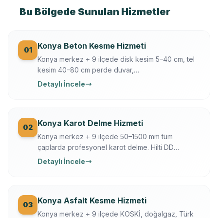
Bu Bölgede Sunulan Hizmetler
Konya Beton Kesme Hizmeti
01
Konya merkez + 9 ilçede disk kesim 5–40 cm, tel
kesim 40–80 cm perde duvar,
döşeme/temel/zemin kesimi. Hilti + Husqvarna
Detaylı İncele
ekipman, mühendis kontrollü, sigortalı, sabit yazılı
fiyat. Konya OSB, üniversite, tarihi yapı uzmanı.
Konya Karot Delme Hizmeti
02
Konya merkez + 9 ilçede 50–1500 mm tüm
çaplarda profesyonel karot delme. Hilti DD
250/350, Ferroscan donatı tarama, su soğutmalı
Detaylı İncele
sessiz delim. Klima, baca, tesisat, ankraj, asansör,
OSB makine kaide.
Konya Asfalt Kesme Hizmeti
03
Konya merkez + 9 ilçede KOSKİ, doğalgaz, Türk