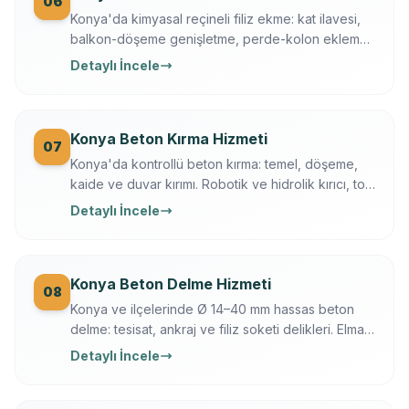
06
Konya'da kimyasal reçineli filiz ekme: kat ilavesi,
balkon-döşeme genişletme, perde-kolon ekleme.
Ferroscan kontrollü, çekme testli, yazılı garanti.
Detaylı İncele
Konya Beton Kırma Hizmeti
07
Konya'da kontrollü beton kırma: temel, döşeme,
kaide ve duvar kırımı. Robotik ve hidrolik kırıcı, toz
bastırma, moloz dahil, sigortalı operasyon.
Detaylı İncele
Konya Beton Delme Hizmeti
08
Konya ve ilçelerinde Ø 14–40 mm hassas beton
delme: tesisat, ankraj ve filiz soketi delikleri. Elmas
karot + darbeli teknik, Ferroscan ile donatı
Detaylı İncele
taramalı, titreşimsiz.