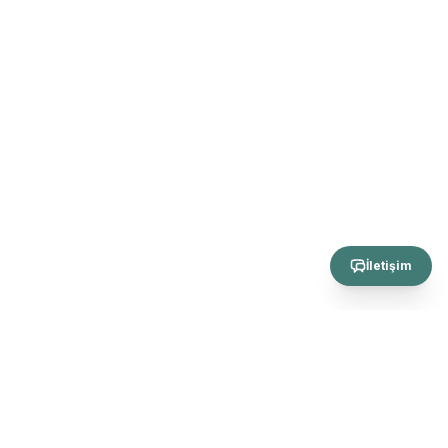
İletişim
Bize Ulaşın
Hemen Arayın
0530 030 50 26