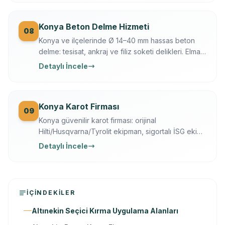
Konya Beton Delme Hizmeti
08
Konya ve ilçelerinde Ø 14–40 mm hassas beton
delme: tesisat, ankraj ve filiz soketi delikleri. Elmas
karot + darbeli teknik, Ferroscan ile donatı
Detaylı İncele
taramalı, titreşimsiz.
Konya Karot Firması
09
Konya güvenilir karot firması: orijinal
Hilti/Husqvarna/Tyrolit ekipman, sigortalı İSG ekip,
yazılı garanti, 7/24 ücretsiz keşif. Karot delme,
Detaylı İncele
kesme, kırma ve güçlendirme tek elden.
İÇINDEKILER
Altınekin Seçici Kırma Uygulama Alanları