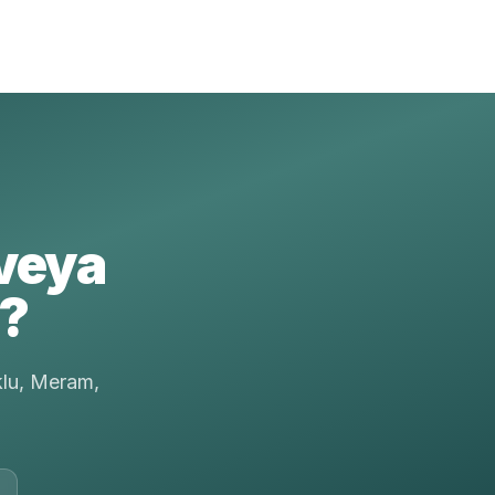
veya
r?
klu, Meram,