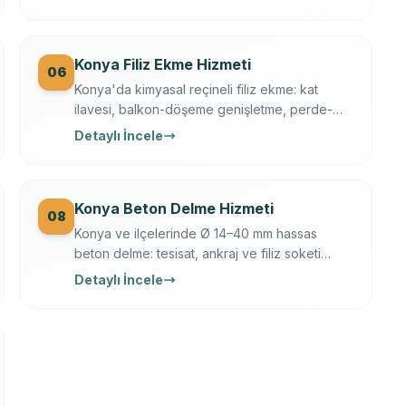
operasyon, moloz nakliye + geri dönüşüm
dahil.
Konya Filiz Ekme Hizmeti
06
Konya'da kimyasal reçineli filiz ekme: kat
ilavesi, balkon-döşeme genişletme, perde-
kolon ekleme. Ferroscan kontrollü, çekme
Detaylı İncele
testli, yazılı garanti.
Konya Beton Delme Hizmeti
08
Konya ve ilçelerinde Ø 14–40 mm hassas
beton delme: tesisat, ankraj ve filiz soketi
delikleri. Elmas karot + darbeli teknik,
Detaylı İncele
Ferroscan ile donatı taramalı, titreşimsiz.