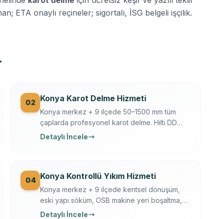
n; ETA onaylı reçineler; sigortalı, İSG belgeli işçilik.
r
Konya Karot Delme Hizmeti
02
Konya merkez + 9 ilçede 50–1500 mm tüm
çaplarda profesyonel karot delme. Hilti DD
250/350, Ferroscan donatı tarama, su
Detaylı İncele
soğutmalı sessiz delim. Klima, baca, tesisat,
ankraj, asansör, OSB makine kaide.
Konya Kontrollü Yıkım Hizmeti
04
Konya merkez + 9 ilçede kentsel dönüşüm,
eski yapı söküm, OSB makine yeri boşaltma,
tarihi yapı kısmi yıkım. İş güvenliği + sigortalı
Detaylı İncele