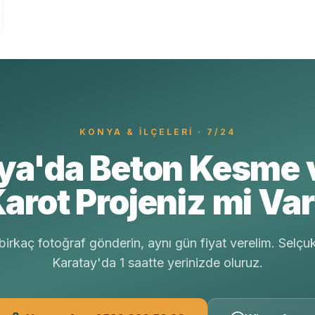
KONYA
& İLÇELERI · 7/24
ya'da Beton Kesme 
arot Projeniz mi Va
irkaç fotoğraf gönderin, aynı gün fiyat verelim. Selçu
Karatay'da 1 saatte yerinizde oluruz.