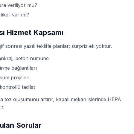
tura veriliyor mu?
tikali var mı?
sı Hizmet Kapsamı
if sonrası yazılı teklifle planlar; sürpriz ek yoktur.
 ankraj, beton numune
rme bağlantıları
küm projeleri
ontrollü tadilat
da toz oluşumunu artırır; kapalı mekan işlerinde HEPA
ır.
ulan Sorular