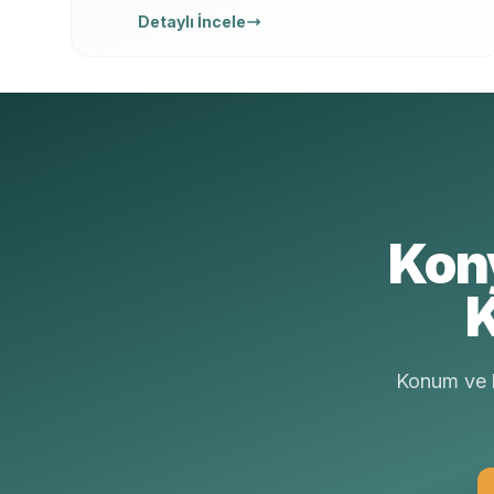
ekip, yazılı garanti, 7/24 ücretsiz keşif. Karot
Detaylı İncele
delme, kesme, kırma ve güçlendirme tek
elden.
Kon
K
Konum ve b