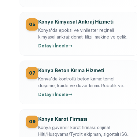
trafik düzeni. Konya Büyükşehir + KOSKİ
uyumlu.
Konya Kimyasal Ankraj Hizmeti
05
Konya'da epoksi ve vinilester reçineli
kimyasal ankraj: donatı filizi, makine ve çelik
kaide sabitleme. Ücretsiz keşif, çekme testi,
Detaylı İncele
yazılı garanti.
Konya Beton Kırma Hizmeti
07
Konya'da kontrollü beton kırma: temel,
döşeme, kaide ve duvar kırımı. Robotik ve
hidrolik kırıcı, toz bastırma, moloz dahil,
Detaylı İncele
sigortalı operasyon.
Konya Karot Firması
09
Konya güvenilir karot firması: orijinal
Hilti/Husqvarna/Tyrolit ekipman, sigortalı İSG