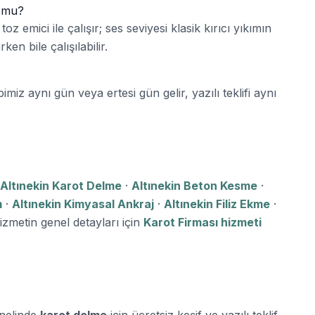
r mu?
toz emici ile çalışır; ses seviyesi klasik kırıcı yıkımın
ken bile çalışılabilir.
imiz aynı gün veya ertesi gün gelir, yazılı teklifi aynı
Altınekin Karot Delme
·
Altınekin Beton Kesme
·
m
·
Altınekin Kimyasal Ankraj
·
Altınekin Filiz Ekme
·
izmetin genel detayları için
Karot Firması hizmeti
enelinde
karot delme
için ücretsiz keşif ve yazılı teklif