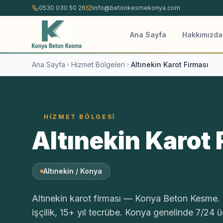
İçeriğe atla
0530 030 50 26
info@betonkesmekonya.com
Ana Sayfa
Hakkımızda
Ana Sayfa
Hizmet Bölgeleri
Altınekin Karot Firması
HIZMET BÖLGESI
Altınekin Karot 
Altınekin / Konya
Altınekin karot firması — Konya Beton Kesme. 
işçilik, 15+ yıl tecrübe. Konya genelinde 7/24 ücr