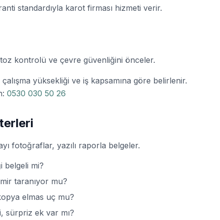
ranti standardıyla karot firması hizmeti verir.
toz kontrolü ve çevre güvenliğini önceler.
ı, çalışma yüksekliği ve iş kapsamına göre belirlenir.
in:
0530 030 50 26
terleri
 fotoğraflar, yazılı raporla belgeler.
i belgeli mi?
emir taranıyor mu?
i, kopya elmas uç mu?
mi, sürpriz ek var mı?