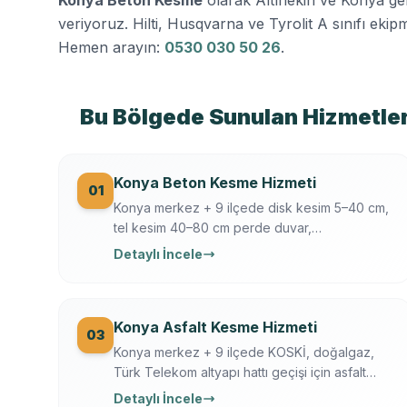
veriyoruz. Hilti, Husqvarna ve Tyrolit A sınıfı ekipma
Hemen arayın:
0530 030 50 26
.
Bu Bölgede Sunulan Hizmetle
Konya Beton Kesme Hizmeti
01
Konya merkez + 9 ilçede disk kesim 5–40 cm,
tel kesim 40–80 cm perde duvar,
döşeme/temel/zemin kesimi. Hilti + Husqvarna
Detaylı İncele
ekipman, mühendis kontrollü, sigortalı, sabit
yazılı fiyat. Konya OSB, üniversite, tarihi yapı
uzmanı.
Konya Asfalt Kesme Hizmeti
03
Konya merkez + 9 ilçede KOSKİ, doğalgaz,
Türk Telekom altyapı hattı geçişi için asfalt
kesme. Husqvarna FS 7000, gece çalışma,
Detaylı İncele