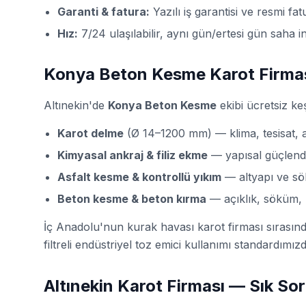
Garanti & fatura:
Yazılı iş garantisi ve resmi fa
Hız:
7/24 ulaşılabilir, aynı gün/ertesi gün saha in
Konya Beton Kesme Karot Firma
Altınekin'de
Konya Beton Kesme
ekibi ücretsiz keş
Karot delme
(Ø 14–1200 mm) — klima, tesisat,
Kimyasal ankraj & filiz ekme
— yapısal güçlendi
Asfalt kesme & kontrollü yıkım
— altyapı ve sö
Beton kesme & beton kırma
— açıklık, söküm, k
İç Anadolu'nun kurak havası karot firması sırasın
filtreli endüstriyel toz emici kullanımı standardımızd
Altınekin Karot Firması — Sık Sor