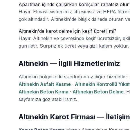
Apartman içinde çalışırken komşular rahatsız olu
Hayır. Elmaslı sistemimiz titreşimsiz ve HEPA filtreli 
çok altındadır. Altınekin'de bitişik dairede oturan var
Altınekin'de karot delme için keşif ücretli mi?
Hayır. Altınekin ve çevresinde keşif ücretsizdir; ekib
gün iletir. Sürpriz ek ücret veya gizli kalem yoktur.
Altınekin — İlgili Hizmetlerimiz
Altınekin bölgesinde sunduğumuz diğer hizmetler:
Altınekin Asfalt Kesme
·
Altınekin Kontrollü Yıkı
Altınekin Beton Kırma
·
Altınekin Beton Delme
. H
sayfamıza göz atabilirsiniz.
Altınekin Karot Firması — İletişim
Konya Beton Kesme
olarak Altınekin ve Konya g