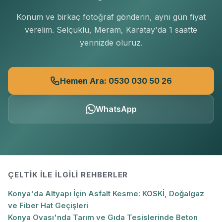
Konum ve birkaç fotoğraf gönderin, aynı gün fiyat
verelim. Selçuklu, Meram, Karatay'da 1 saatte
yerinizde oluruz.
Hemen Ara: 0530 030 50 26
WhatsApp
ÇELTIK
ILE İLGILI REHBERLER
Konya'da Altyapı İçin Asfalt Kesme: KOSKİ, Doğalgaz
ve Fiber Hat Geçişleri
Konya Ovası'nda Tarım ve Gıda Tesislerinde Beton