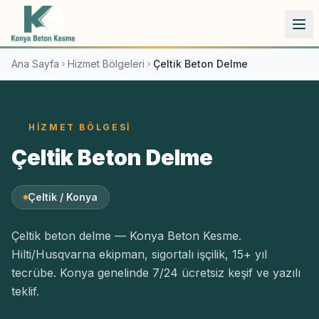
İçeriğe atla
Ana Sayfa
Hizmet Bölgeleri
Çeltik Beton Delme
HIZMET BÖLGESI
Çeltik Beton Delme
Çeltik / Konya
Çeltik beton delme — Konya Beton Kesme.
Hilti/Husqvarna ekipman, sigortalı işçilik, 15+ yıl
tecrübe. Konya genelinde 7/24 ücretsiz keşif ve yazılı
teklif.