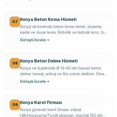
Konya Beton Kırma Hizmeti
07
Konya'da kontrollü beton kırma: temel, döşeme,
kaide ve duvar kırımı. Robotik ve hidrolik kırıcı, toz
bastırma, moloz dahil, sigortalı operasyon.
Detaylı İncele
Konya Beton Delme Hizmeti
08
Konya ve ilçelerinde Ø 14–40 mm hassas beton
delme: tesisat, ankraj ve filiz soketi delikleri. Elmas
karot + darbeli teknik, Ferroscan ile donatı
Detaylı İncele
taramalı, titreşimsiz.
Konya Karot Firması
09
Konya güvenilir karot firması: orijinal
Hilti/Husqvarna/Tyrolit ekipman, sigortalı İSG ekip,