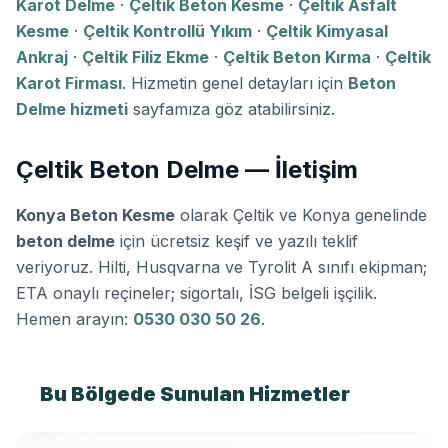
Karot Delme
·
Çeltik Beton Kesme
·
Çeltik Asfalt
Kesme
·
Çeltik Kontrollü Yıkım
·
Çeltik Kimyasal
Ankraj
·
Çeltik Filiz Ekme
·
Çeltik Beton Kırma
·
Çeltik
Karot Firması
. Hizmetin genel detayları için
Beton
Delme hizmeti
sayfamıza göz atabilirsiniz.
Çeltik Beton Delme — İletişim
Konya Beton Kesme
olarak Çeltik ve Konya genelinde
beton delme
için ücretsiz keşif ve yazılı teklif
veriyoruz. Hilti, Husqvarna ve Tyrolit A sınıfı ekipman;
ETA onaylı reçineler; sigortalı, İSG belgeli işçilik.
Hemen arayın:
0530 030 50 26
.
Bu Bölgede Sunulan Hizmetler