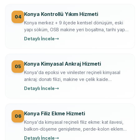
Konya Kontrollü Yıkım Hizmeti
04
Konya merkez + 9 ilçede kentsel dönüşüm, eski
yapı söküm, OSB makine yeri boşaltma, tarihi yapı
kısmi yıkım. İş güvenliği + sigortalı operasyon,
Detaylı İncele
moloz nakliye + geri dönüşüm dahil.
Konya Kimyasal Ankraj Hizmeti
05
Konya'da epoksi ve vinilester reçineli kimyasal
ankraj: donatı filizi, makine ve çelik kaide
sabitleme. Ücretsiz keşif, çekme testi, yazılı
Detaylı İncele
garanti.
Konya Filiz Ekme Hizmeti
06
Konya'da kimyasal reçineli filiz ekme: kat ilavesi,
balkon-döşeme genişletme, perde-kolon ekleme.
Ferroscan kontrollü, çekme testli, yazılı garanti.
Detaylı İncele