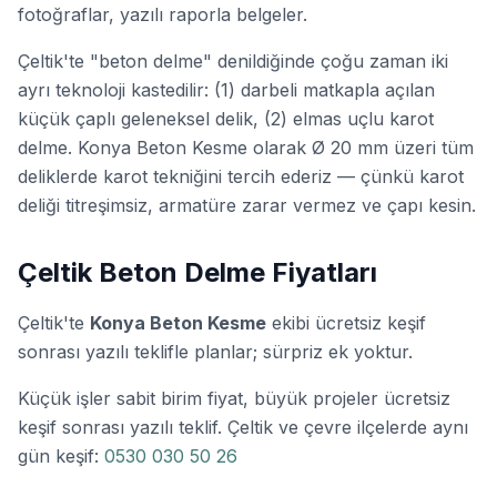
fotoğraflar, yazılı raporla belgeler.
Çeltik'te "beton delme" denildiğinde çoğu zaman iki
ayrı teknoloji kastedilir: (1) darbeli matkapla açılan
küçük çaplı geleneksel delik, (2) elmas uçlu karot
delme. Konya Beton Kesme olarak Ø 20 mm üzeri tüm
deliklerde karot tekniğini tercih ederiz — çünkü karot
deliği
titreşimsiz
,
armatüre zarar vermez
ve
çapı kesin
.
Çeltik Beton Delme Fiyatları
Çeltik'te
Konya Beton Kesme
ekibi ücretsiz keşif
sonrası yazılı teklifle planlar; sürpriz ek yoktur.
Küçük işler sabit birim fiyat, büyük projeler ücretsiz
keşif sonrası yazılı teklif. Çeltik ve çevre ilçelerde aynı
gün keşif:
0530 030 50 26