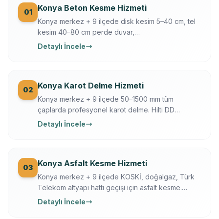
Konya Beton Kesme Hizmeti
01
Konya merkez + 9 ilçede disk kesim 5–40 cm, tel
kesim 40–80 cm perde duvar,
döşeme/temel/zemin kesimi. Hilti + Husqvarna
Detaylı İncele
ekipman, mühendis kontrollü, sigortalı, sabit yazılı
fiyat. Konya OSB, üniversite, tarihi yapı uzmanı.
Konya Karot Delme Hizmeti
02
Konya merkez + 9 ilçede 50–1500 mm tüm
çaplarda profesyonel karot delme. Hilti DD
250/350, Ferroscan donatı tarama, su soğutmalı
Detaylı İncele
sessiz delim. Klima, baca, tesisat, ankraj, asansör,
OSB makine kaide.
Konya Asfalt Kesme Hizmeti
03
Konya merkez + 9 ilçede KOSKİ, doğalgaz, Türk
Telekom altyapı hattı geçişi için asfalt kesme.
Husqvarna FS 7000, gece çalışma, trafik düzeni.
Detaylı İncele
Konya Büyükşehir + KOSKİ uyumlu.