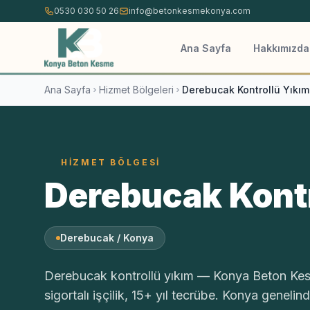
İçeriğe atla
0530 030 50 26
info@betonkesmekonya.com
Ana Sayfa
Hakkımızda
Ana Sayfa
Hizmet Bölgeleri
Derebucak Kontrollü Yıkım
HIZMET BÖLGESI
Derebucak Kontr
Derebucak / Konya
Derebucak kontrollü yıkım — Konya Beton Kes
sigortalı işçilik, 15+ yıl tecrübe. Konya genelin