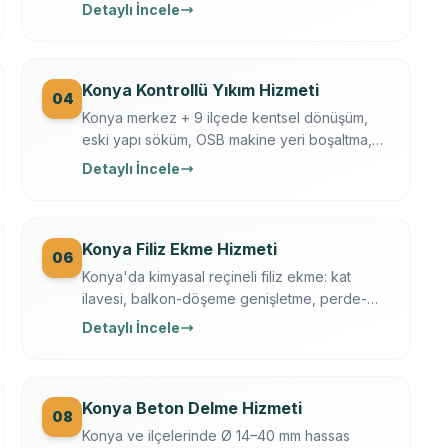
250/350, Ferroscan donatı tarama, su
Detaylı İncele
soğutmalı sessiz delim. Klima, baca, tesisat,
ankraj, asansör, OSB makine kaide.
Konya Kontrollü Yıkım Hizmeti
04
Konya merkez + 9 ilçede kentsel dönüşüm,
eski yapı söküm, OSB makine yeri boşaltma,
tarihi yapı kısmi yıkım. İş güvenliği + sigortalı
Detaylı İncele
operasyon, moloz nakliye + geri dönüşüm
dahil.
Konya Filiz Ekme Hizmeti
06
Konya'da kimyasal reçineli filiz ekme: kat
ilavesi, balkon-döşeme genişletme, perde-
kolon ekleme. Ferroscan kontrollü, çekme
Detaylı İncele
testli, yazılı garanti.
Konya Beton Delme Hizmeti
08
Konya ve ilçelerinde Ø 14–40 mm hassas