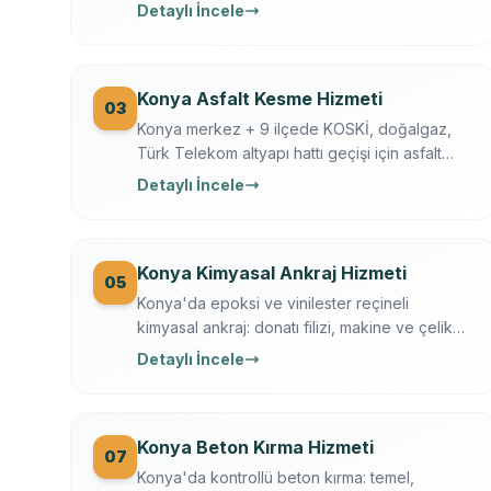
döşeme/temel/zemin kesimi. Hilti + Husqvarna
Detaylı İncele
ekipman, mühendis kontrollü, sigortalı, sabit
yazılı fiyat. Konya OSB, üniversite, tarihi yapı
uzmanı.
Konya Asfalt Kesme Hizmeti
03
Konya merkez + 9 ilçede KOSKİ, doğalgaz,
Türk Telekom altyapı hattı geçişi için asfalt
kesme. Husqvarna FS 7000, gece çalışma,
Detaylı İncele
trafik düzeni. Konya Büyükşehir + KOSKİ
uyumlu.
Konya Kimyasal Ankraj Hizmeti
05
Konya'da epoksi ve vinilester reçineli
kimyasal ankraj: donatı filizi, makine ve çelik
kaide sabitleme. Ücretsiz keşif, çekme testi,
Detaylı İncele
yazılı garanti.
Konya Beton Kırma Hizmeti
07
Konya'da kontrollü beton kırma: temel,