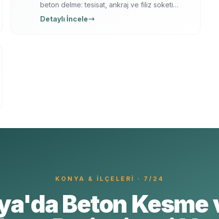
beton delme: tesisat, ankraj ve filiz soketi
delikleri. Elmas karot + darbeli teknik,
Detaylı İncele
Ferroscan ile donatı taramalı, titreşimsiz.
KONYA
& İLÇELERI · 7/24
ya'da Beton Kesme 