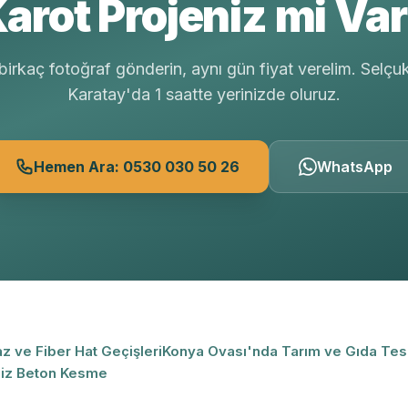
arot Projeniz mi Va
irkaç fotoğraf gönderin, aynı gün fiyat verelim. Selçu
Karatay'da 1 saatte yerinizde oluruz.
Hemen Ara: 0530 030 50 26
WhatsApp
z ve Fiber Hat Geçişleri
Konya Ovası'nda Tarım ve Gıda Tes
msiz Beton Kesme