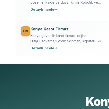
döşeme, kaide ve duvar kırımı. Robotik ve
hidrolik kırıcı, toz bastırma, moloz dahil,
Detaylı İncele
sigortalı operasyon.
Konya Karot Firması
09
Konya güvenilir karot firması: orijinal
Hilti/Husqvarna/Tyrolit ekipman, sigortalı İSG
ekip, yazılı garanti, 7/24 ücretsiz keşif. Karot
Detaylı İncele
delme, kesme, kırma ve güçlendirme tek
elden.
Kon