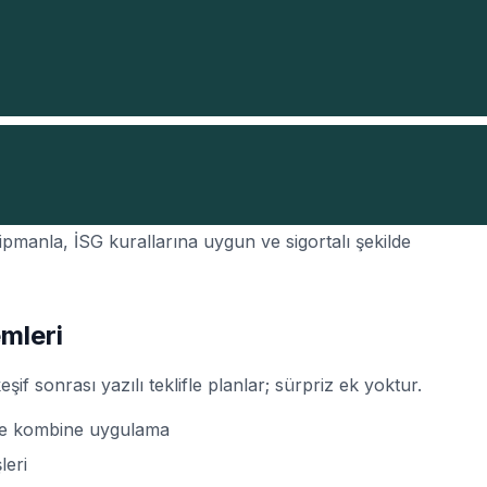
adrestesiniz. Derebucak'ta ve çevresinde
Konya Beton
kipmanla, İSG kurallarına uygun ve sigortalı şekilde
mleri
eşif sonrası yazılı teklifle planlar; sürpriz ek yoktur.
de kombine uygulama
leri