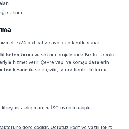
alan
ağı söküm
ırma
izmeti 7/24 acil hat ve aynı gün keşifle sunar.
llü beton kırma
ve söküm projelerinde Brokk robotik
leriyle hizmet verir. Çevre yapı ve komşu dairelerin
beton kesme
ile sınır çizilir, sonra kontrollü kırma
titreşimsiz ekipman ve İSG uyumlu ekiple
aktörüne göre değişir. Ücretsiz keşif ve yazılı teklif: