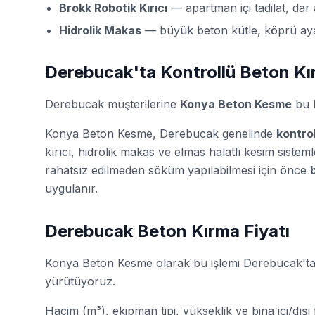
Brokk Robotik Kırıcı
— apartman içi tadilat, dar 
Hidrolik Makas
— büyük beton kütle, köprü ay
Derebucak'ta Kontrollü Beton K
Derebucak müşterilerine
Konya Beton Kesme
bu h
Konya Beton Kesme, Derebucak genelinde
kontro
kırıcı, hidrolik makas ve elmas halatlı kesim sistem
rahatsız edilmeden söküm yapılabilmesi için önce
uygulanır.
Derebucak Beton Kırma Fiyatı
Konya Beton Kesme olarak bu işlemi Derebucak'ta 
yürütüyoruz.
Hacim (m³), ekipman tipi, yükseklik ve bina içi/dışı f