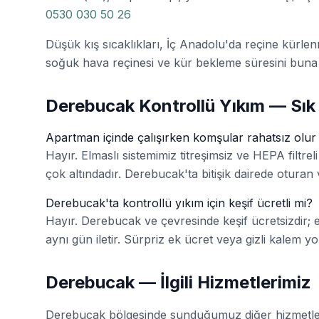
0530 030 50 26
Düşük kış sıcaklıkları, İç Anadolu'da reçine kürlen
soğuk hava reçinesi ve kür bekleme süresini buna
Derebucak Kontrollü Yıkım — Sık
Apartman içinde çalışırken komşular rahatsız olu
Hayır. Elmaslı sistemimiz titreşimsiz ve HEPA filtreli 
çok altındadır. Derebucak'ta bitişik dairede oturan va
Derebucak'ta kontrollü yıkım için keşif ücretli mi?
Hayır. Derebucak ve çevresinde keşif ücretsizdir; eki
aynı gün iletir. Sürpriz ek ücret veya gizli kalem yo
Derebucak — İlgili Hizmetlerimiz
Derebucak bölgesinde sunduğumuz diğer hizmetl