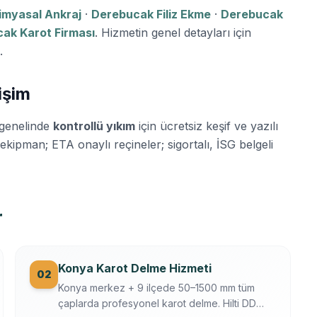
imyasal Ankraj
·
Derebucak Filiz Ekme
·
Derebucak
ak Karot Firması
. Hizmetin genel detayları için
.
işim
genelinde
kontrollü yıkım
için ücretsiz keşif ve yazılı
ı ekipman; ETA onaylı reçineler; sigortalı, İSG belgeli
r
Konya Karot Delme Hizmeti
02
Konya merkez + 9 ilçede 50–1500 mm tüm
çaplarda profesyonel karot delme. Hilti DD