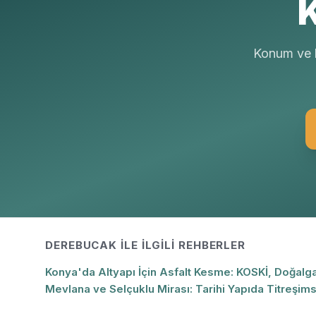
K
Konum ve b
DEREBUCAK
ILE İLGILI REHBERLER
Konya'da Altyapı İçin Asfalt Kesme: KOSKİ, Doğalga
Mevlana ve Selçuklu Mirası: Tarihi Yapıda Titreşi