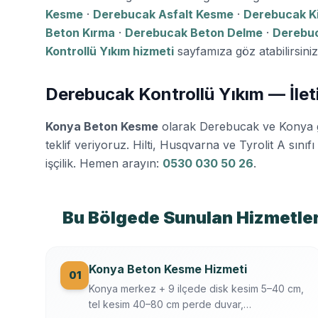
Kesme
·
Derebucak Asfalt Kesme
·
Derebucak K
Beton Kırma
·
Derebucak Beton Delme
·
Derebuc
Kontrollü Yıkım hizmeti
sayfamıza göz atabilirsiniz
Derebucak Kontrollü Yıkım — İlet
Konya Beton Kesme
olarak Derebucak ve Konya 
teklif veriyoruz. Hilti, Husqvarna ve Tyrolit A sınıf
işçilik. Hemen arayın:
0530 030 50 26
.
Bu Bölgede Sunulan Hizmetle
Konya Beton Kesme Hizmeti
01
Konya merkez + 9 ilçede disk kesim 5–40 cm,
tel kesim 40–80 cm perde duvar,