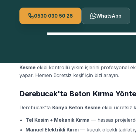
0530 030 50 26
WhatsApp
Derebucak Kontrollü Yıkım ihtiyacınız için doğru 
Kesme
ekibi kontrollü yıkım işlerini profesyonel e
yapar. Hemen ücretsiz keşif için bizi arayın.
Derebucak'ta Beton Kırma Yönte
Derebucak'ta
Konya Beton Kesme
ekibi ücretsiz k
Tel Kesim + Mekanik Kırma
— hassas projeler
Manuel Elektrikli Kırıcı
— küçük ölçekli tadilat iş