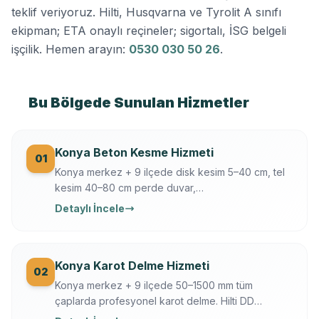
teklif veriyoruz. Hilti, Husqvarna ve Tyrolit A sınıfı
ekipman; ETA onaylı reçineler; sigortalı, İSG belgeli
işçilik. Hemen arayın:
0530 030 50 26
.
Bu Bölgede Sunulan Hizmetler
Konya Beton Kesme Hizmeti
01
Konya merkez + 9 ilçede disk kesim 5–40 cm, tel
kesim 40–80 cm perde duvar,
döşeme/temel/zemin kesimi. Hilti + Husqvarna
Detaylı İncele
ekipman, mühendis kontrollü, sigortalı, sabit yazılı
fiyat. Konya OSB, üniversite, tarihi yapı uzmanı.
Konya Karot Delme Hizmeti
02
Konya merkez + 9 ilçede 50–1500 mm tüm
çaplarda profesyonel karot delme. Hilti DD
250/350, Ferroscan donatı tarama, su soğutmalı