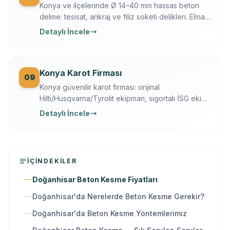
Konya ve ilçelerinde Ø 14–40 mm hassas beton
delme: tesisat, ankraj ve filiz soketi delikleri. Elmas
karot + darbeli teknik, Ferroscan ile donatı
Detaylı İncele
taramalı, titreşimsiz.
Konya Karot Firması
09
Konya güvenilir karot firması: orijinal
Hilti/Husqvarna/Tyrolit ekipman, sigortalı İSG ekip,
yazılı garanti, 7/24 ücretsiz keşif. Karot delme,
Detaylı İncele
kesme, kırma ve güçlendirme tek elden.
İÇINDEKILER
Doğanhisar Beton Kesme Fiyatları
Doğanhisar'da Nerelerde Beton Kesme Gerekir?
Doğanhisar'da Beton Kesme Yöntemlerimiz