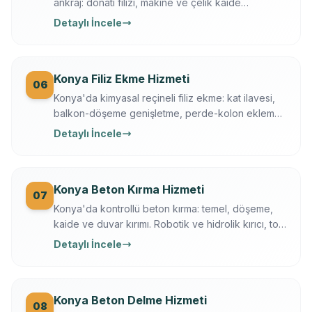
ankraj: donatı filizi, makine ve çelik kaide
sabitleme. Ücretsiz keşif, çekme testi, yazılı
Detaylı İncele
garanti.
Konya Filiz Ekme Hizmeti
06
Konya'da kimyasal reçineli filiz ekme: kat ilavesi,
balkon-döşeme genişletme, perde-kolon ekleme.
Ferroscan kontrollü, çekme testli, yazılı garanti.
Detaylı İncele
Konya Beton Kırma Hizmeti
07
Konya'da kontrollü beton kırma: temel, döşeme,
kaide ve duvar kırımı. Robotik ve hidrolik kırıcı, toz
bastırma, moloz dahil, sigortalı operasyon.
Detaylı İncele
Konya Beton Delme Hizmeti
08