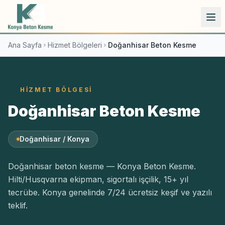
İçeriğe atla
Ana Sayfa
Hizmet Bölgeleri
Doğanhisar Beton Kesme
HIZMET BÖLGESI
Doğanhisar Beton Kesme
Doğanhisar / Konya
Doğanhisar beton kesme — Konya Beton Kesme.
Hilti/Husqvarna ekipman, sigortalı işçilik, 15+ yıl
tecrübe. Konya genelinde 7/24 ücretsiz keşif ve yazılı
teklif.