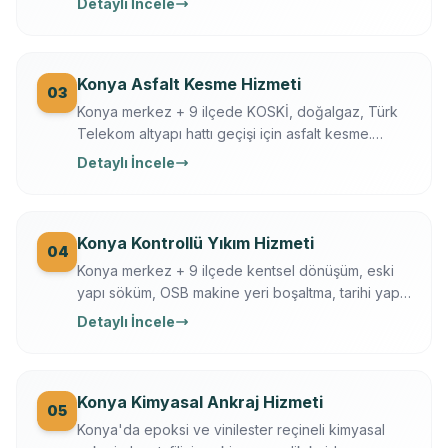
Detaylı İncele
sessiz delim. Klima, baca, tesisat, ankraj, asansör,
OSB makine kaide.
Konya Asfalt Kesme Hizmeti
03
Konya merkez + 9 ilçede KOSKİ, doğalgaz, Türk
Telekom altyapı hattı geçişi için asfalt kesme.
Husqvarna FS 7000, gece çalışma, trafik düzeni.
Detaylı İncele
Konya Büyükşehir + KOSKİ uyumlu.
Konya Kontrollü Yıkım Hizmeti
04
Konya merkez + 9 ilçede kentsel dönüşüm, eski
yapı söküm, OSB makine yeri boşaltma, tarihi yapı
kısmi yıkım. İş güvenliği + sigortalı operasyon,
Detaylı İncele
moloz nakliye + geri dönüşüm dahil.
Konya Kimyasal Ankraj Hizmeti
05
Konya'da epoksi ve vinilester reçineli kimyasal