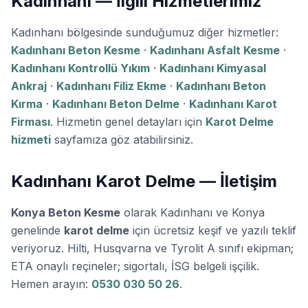
Kadınhanı — İlgili Hizmetlerimiz
Kadınhanı bölgesinde sunduğumuz diğer hizmetler:
Kadınhanı Beton Kesme
·
Kadınhanı Asfalt Kesme
·
Kadınhanı Kontrollü Yıkım
·
Kadınhanı Kimyasal
Ankraj
·
Kadınhanı Filiz Ekme
·
Kadınhanı Beton
Kırma
·
Kadınhanı Beton Delme
·
Kadınhanı Karot
Firması
. Hizmetin genel detayları için
Karot Delme
hizmeti
sayfamıza göz atabilirsiniz.
Kadınhanı Karot Delme — İletişim
Konya Beton Kesme
olarak Kadınhanı ve Konya
genelinde
karot delme
için ücretsiz keşif ve yazılı teklif
veriyoruz. Hilti, Husqvarna ve Tyrolit A sınıfı ekipman;
ETA onaylı reçineler; sigortalı, İSG belgeli işçilik.
Hemen arayın:
0530 030 50 26
.