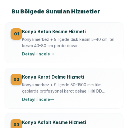
Bu Bölgede Sunulan Hizmetler
Konya Beton Kesme Hizmeti
01
Konya merkez + 9 ilçede disk kesim 5–40 cm, tel
kesim 40–80 cm perde duvar,
döşeme/temel/zemin kesimi. Hilti + Husqvarna
Detaylı İncele
ekipman, mühendis kontrollü, sigortalı, sabit yazılı
fiyat. Konya OSB, üniversite, tarihi yapı uzmanı.
Konya Karot Delme Hizmeti
02
Konya merkez + 9 ilçede 50–1500 mm tüm
çaplarda profesyonel karot delme. Hilti DD
250/350, Ferroscan donatı tarama, su soğutmalı
Detaylı İncele
sessiz delim. Klima, baca, tesisat, ankraj, asansör,
OSB makine kaide.
Konya Asfalt Kesme Hizmeti
03