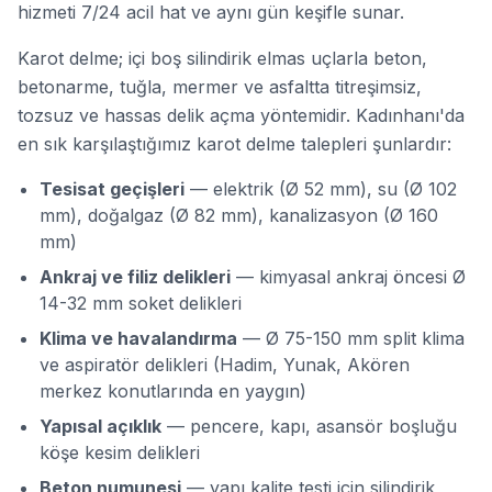
hizmeti 7/24 acil hat ve aynı gün keşifle sunar.
Karot delme; içi boş silindirik elmas uçlarla beton,
betonarme, tuğla, mermer ve asfaltta
titreşimsiz,
tozsuz ve hassas
delik açma yöntemidir. Kadınhanı'da
en sık karşılaştığımız karot delme talepleri şunlardır:
Tesisat geçişleri
— elektrik (Ø 52 mm), su (Ø 102
mm), doğalgaz (Ø 82 mm), kanalizasyon (Ø 160
mm)
Ankraj ve filiz delikleri
— kimyasal ankraj öncesi Ø
14-32 mm soket delikleri
Klima ve havalandırma
— Ø 75-150 mm split klima
ve aspiratör delikleri (Hadim, Yunak, Akören
merkez konutlarında en yaygın)
Yapısal açıklık
— pencere, kapı, asansör boşluğu
köşe kesim delikleri
Beton numunesi
— yapı kalite testi için silindirik