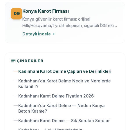
Konya Karot Firması
09
Konya güvenilir karot firması: orijinal
Hilti/Husqvarna/Tyrolit ekipman, sigortalı İSG ekip,
yazılı garanti, 7/24 ücretsiz keşif. Karot delme,
Detaylı İncele
kesme, kırma ve güçlendirme tek elden.
İÇINDEKILER
Kadınhanı Karot Delme Çapları ve Derinlikleri
Kadınhanı'da Karot Delme Nedir ve Nerelerde
Kullanılır?
Kadınhanı Karot Delme Fiyatları 2026
Kadınhanı'da Karot Delme — Neden Konya
Beton Kesme?
Kadınhanı Karot Delme — Sık Sorulan Sorular