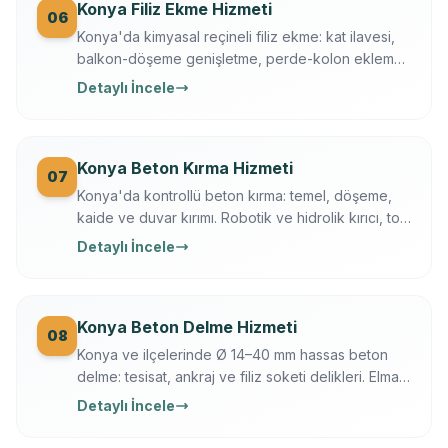
Konya Filiz Ekme Hizmeti
06
Konya'da kimyasal reçineli filiz ekme: kat ilavesi,
balkon-döşeme genişletme, perde-kolon ekleme.
Ferroscan kontrollü, çekme testli, yazılı garanti.
Detaylı İncele
Konya Beton Kırma Hizmeti
07
Konya'da kontrollü beton kırma: temel, döşeme,
kaide ve duvar kırımı. Robotik ve hidrolik kırıcı, toz
bastırma, moloz dahil, sigortalı operasyon.
Detaylı İncele
Konya Beton Delme Hizmeti
08
Konya ve ilçelerinde Ø 14–40 mm hassas beton
delme: tesisat, ankraj ve filiz soketi delikleri. Elmas
karot + darbeli teknik, Ferroscan ile donatı
Detaylı İncele
taramalı, titreşimsiz.