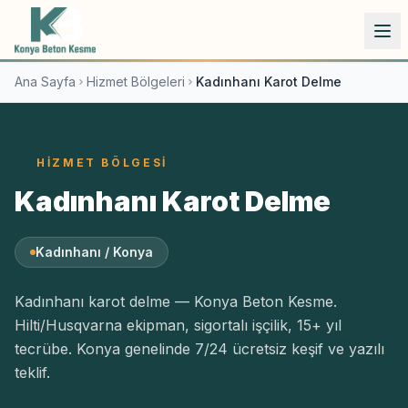
İçeriğe atla
Ana Sayfa
Hizmet Bölgeleri
Kadınhanı Karot Delme
HIZMET BÖLGESI
Kadınhanı Karot Delme
Kadınhanı / Konya
Kadınhanı karot delme — Konya Beton Kesme.
Hilti/Husqvarna ekipman, sigortalı işçilik, 15+ yıl
tecrübe. Konya genelinde 7/24 ücretsiz keşif ve yazılı
teklif.