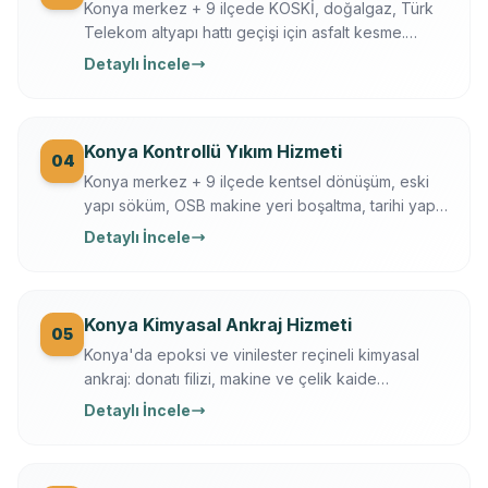
Konya merkez + 9 ilçede KOSKİ, doğalgaz, Türk
Telekom altyapı hattı geçişi için asfalt kesme.
Husqvarna FS 7000, gece çalışma, trafik düzeni.
Detaylı İncele
Konya Büyükşehir + KOSKİ uyumlu.
Konya Kontrollü Yıkım Hizmeti
04
Konya merkez + 9 ilçede kentsel dönüşüm, eski
yapı söküm, OSB makine yeri boşaltma, tarihi yapı
kısmi yıkım. İş güvenliği + sigortalı operasyon,
Detaylı İncele
moloz nakliye + geri dönüşüm dahil.
Konya Kimyasal Ankraj Hizmeti
05
Konya'da epoksi ve vinilester reçineli kimyasal
ankraj: donatı filizi, makine ve çelik kaide
sabitleme. Ücretsiz keşif, çekme testi, yazılı
Detaylı İncele
garanti.