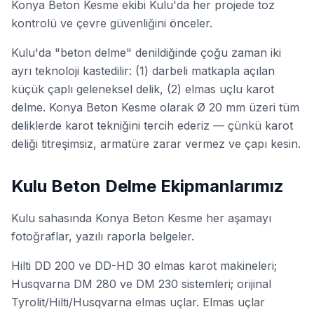
Konya Beton Kesme ekibi Kulu'da her projede toz
kontrolü ve çevre güvenliğini önceler.
Kulu'da "beton delme" denildiğinde çoğu zaman iki
ayrı teknoloji kastedilir: (1) darbeli matkapla açılan
küçük çaplı geleneksel delik, (2) elmas uçlu karot
delme. Konya Beton Kesme olarak Ø 20 mm üzeri tüm
deliklerde karot tekniğini tercih ederiz — çünkü karot
deliği
titreşimsiz
,
armatüre zarar vermez
ve
çapı kesin
.
Kulu Beton Delme Ekipmanlarımız
Kulu sahasında Konya Beton Kesme her aşamayı
fotoğraflar, yazılı raporla belgeler.
Hilti DD 200 ve DD-HD 30 elmas karot makineleri;
Husqvarna DM 280 ve DM 230 sistemleri; orijinal
Tyrolit/Hilti/Husqvarna elmas uçlar. Elmas uçlar