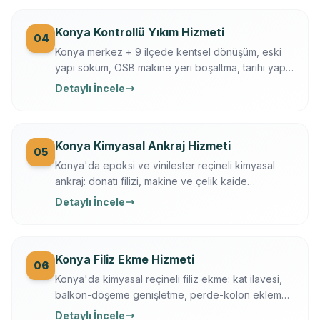
Konya Kontrollü Yıkım Hizmeti
04
Konya merkez + 9 ilçede kentsel dönüşüm, eski
yapı söküm, OSB makine yeri boşaltma, tarihi yapı
kısmi yıkım. İş güvenliği + sigortalı operasyon,
Detaylı İncele
moloz nakliye + geri dönüşüm dahil.
Konya Kimyasal Ankraj Hizmeti
05
Konya'da epoksi ve vinilester reçineli kimyasal
ankraj: donatı filizi, makine ve çelik kaide
sabitleme. Ücretsiz keşif, çekme testi, yazılı
Detaylı İncele
garanti.
Konya Filiz Ekme Hizmeti
06
Konya'da kimyasal reçineli filiz ekme: kat ilavesi,
balkon-döşeme genişletme, perde-kolon ekleme.
Ferroscan kontrollü, çekme testli, yazılı garanti.
Detaylı İncele