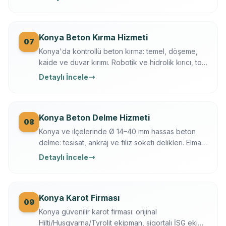
Konya Beton Kırma Hizmeti
07
Konya'da kontrollü beton kırma: temel, döşeme,
kaide ve duvar kırımı. Robotik ve hidrolik kırıcı, toz
bastırma, moloz dahil, sigortalı operasyon.
Detaylı İncele
Konya Beton Delme Hizmeti
08
Konya ve ilçelerinde Ø 14–40 mm hassas beton
delme: tesisat, ankraj ve filiz soketi delikleri. Elmas
karot + darbeli teknik, Ferroscan ile donatı
Detaylı İncele
taramalı, titreşimsiz.
Konya Karot Firması
09
Konya güvenilir karot firması: orijinal
Hilti/Husqvarna/Tyrolit ekipman, sigortalı İSG ekip,