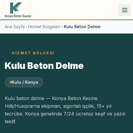
İçeriğe atla
Ana Sayfa
Hizmet Bölgeleri
Kulu Beton Delme
HIZMET BÖLGESI
Kulu Beton Delme
Kulu / Konya
Kulu beton delme — Konya Beton Kesme.
Hilti/Husqvarna ekipman, sigortalı işçilik, 15+ yıl
tecrübe. Konya genelinde 7/24 ücretsiz keşif ve yazılı
teklif.