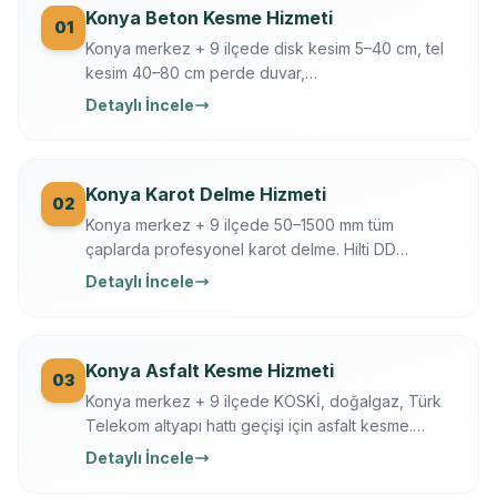
Konya Beton Kesme Hizmeti
01
Konya merkez + 9 ilçede disk kesim 5–40 cm, tel
kesim 40–80 cm perde duvar,
döşeme/temel/zemin kesimi. Hilti + Husqvarna
Detaylı İncele
ekipman, mühendis kontrollü, sigortalı, sabit yazılı
fiyat. Konya OSB, üniversite, tarihi yapı uzmanı.
Konya Karot Delme Hizmeti
02
Konya merkez + 9 ilçede 50–1500 mm tüm
çaplarda profesyonel karot delme. Hilti DD
250/350, Ferroscan donatı tarama, su soğutmalı
Detaylı İncele
sessiz delim. Klima, baca, tesisat, ankraj, asansör,
OSB makine kaide.
Konya Asfalt Kesme Hizmeti
03
Konya merkez + 9 ilçede KOSKİ, doğalgaz, Türk
Telekom altyapı hattı geçişi için asfalt kesme.
Husqvarna FS 7000, gece çalışma, trafik düzeni.
Detaylı İncele
Konya Büyükşehir + KOSKİ uyumlu.