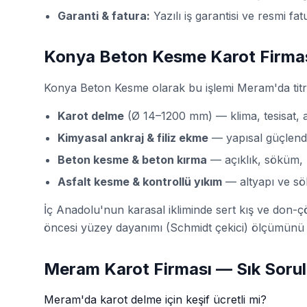
Garanti & fatura:
Yazılı iş garantisi ve resmi fa
Konya Beton Kesme Karot Firma
Konya Beton Kesme olarak bu işlemi Meram'da tit
Karot delme
(Ø 14–1200 mm) — klima, tesisat,
Kimyasal ankraj & filiz ekme
— yapısal güçlendi
Beton kesme & beton kırma
— açıklık, söküm, k
Asfalt kesme & kontrollü yıkım
— altyapı ve sö
İç Anadolu'nun karasal ikliminde sert kış ve don-
öncesi yüzey dayanımı (Schmidt çekici) ölçümünü ö
Meram Karot Firması — Sık Sorul
Meram'da karot delme için keşif ücretli mi?