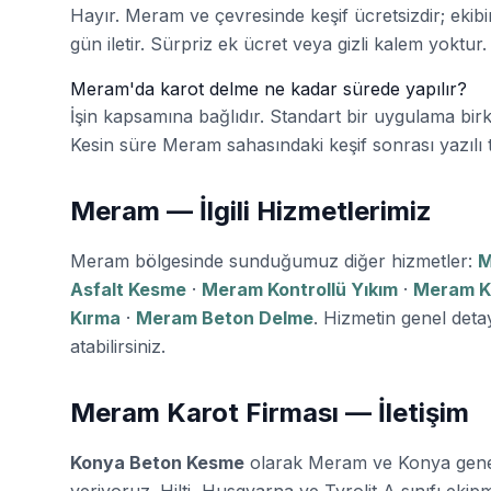
Hayır. Meram ve çevresinde keşif ücretsizdir; ekibimi
gün iletir. Sürpriz ek ücret veya gizli kalem yoktur.
Meram'da karot delme ne kadar sürede yapılır?
İşin kapsamına bağlıdır. Standart bir uygulama bir
Kesin süre Meram sahasındaki keşif sonrası yazılı tekl
Meram — İlgili Hizmetlerimiz
Meram bölgesinde sunduğumuz diğer hizmetler:
M
Asfalt Kesme
·
Meram Kontrollü Yıkım
·
Meram K
Kırma
·
Meram Beton Delme
. Hizmetin genel detay
atabilirsiniz.
Meram Karot Firması — İletişim
Konya Beton Kesme
olarak Meram ve Konya gen
veriyoruz. Hilti, Husqvarna ve Tyrolit A sınıfı ekipma