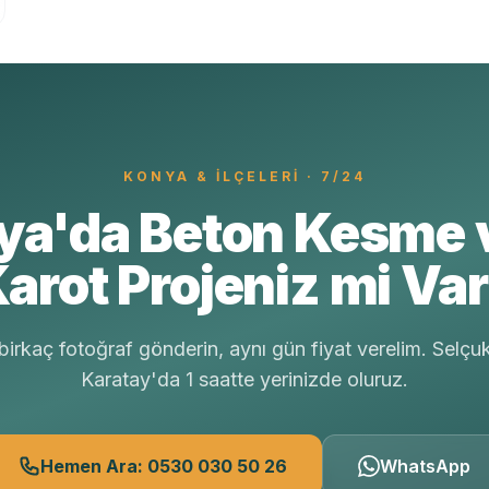
KONYA
& İLÇELERI · 7/24
ya'da Beton Kesme 
arot Projeniz mi Va
irkaç fotoğraf gönderin, aynı gün fiyat verelim. Selçu
Karatay'da 1 saatte yerinizde oluruz.
Hemen Ara: 0530 030 50 26
WhatsApp