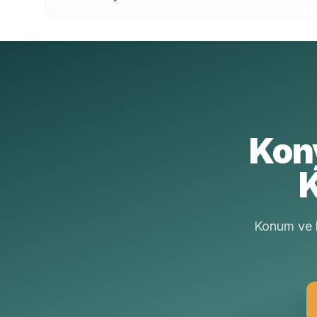
delme, kesme, kırma ve güçlendirme tek
elden.
Kon
K
Konum ve b