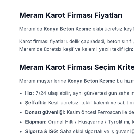
Meram Karot Firması Fiyatları
Meram'da
Konya Beton Kesme
ekibi ücretsiz keşif
Karot firması fiyatları; delik çapı/adedi, beton sınıf
Meram'da ücretsiz keşif ve kalemli yazılı teklif için
Meram Karot Firması Seçim Kriter
Meram müşterilerine
Konya Beton Kesme
bu hizme
Hız:
7/24 ulaşılabilir, aynı gün/ertesi gün saha in
Şeffaflık:
Keşif ücretsiz, teklif kalemli ve sabit 
Donatı güvenliği:
Kesim öncesi Ferroscan ile d
Ekipman:
Orijinal Hilti / Husqvarna / Tyrolit m
Sigorta & İSG:
Saha ekibi sigortalı ve iş güvenliğ