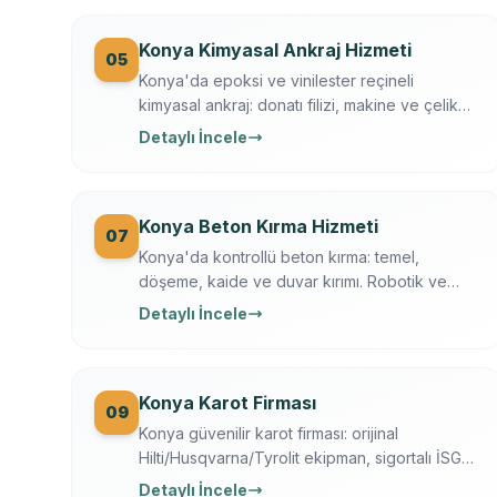
uyumlu.
Konya Kimyasal Ankraj Hizmeti
05
Konya'da epoksi ve vinilester reçineli
kimyasal ankraj: donatı filizi, makine ve çelik
kaide sabitleme. Ücretsiz keşif, çekme testi,
Detaylı İncele
yazılı garanti.
Konya Beton Kırma Hizmeti
07
Konya'da kontrollü beton kırma: temel,
döşeme, kaide ve duvar kırımı. Robotik ve
hidrolik kırıcı, toz bastırma, moloz dahil,
Detaylı İncele
sigortalı operasyon.
Konya Karot Firması
09
Konya güvenilir karot firması: orijinal
Hilti/Husqvarna/Tyrolit ekipman, sigortalı İSG
ekip, yazılı garanti, 7/24 ücretsiz keşif. Karot
Detaylı İncele