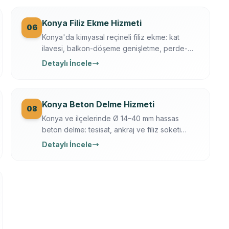
dahil.
Konya Filiz Ekme Hizmeti
06
Konya'da kimyasal reçineli filiz ekme: kat
ilavesi, balkon-döşeme genişletme, perde-
kolon ekleme. Ferroscan kontrollü, çekme
Detaylı İncele
testli, yazılı garanti.
Konya Beton Delme Hizmeti
08
Konya ve ilçelerinde Ø 14–40 mm hassas
beton delme: tesisat, ankraj ve filiz soketi
delikleri. Elmas karot + darbeli teknik,
Detaylı İncele
Ferroscan ile donatı taramalı, titreşimsiz.