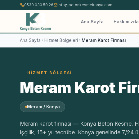
İçeriğe atla
0530 030 50 26
info@betonkesmekonya.com
Ana Sayfa
Hakkımızda
Ana Sayfa
Hizmet Bölgeleri
Meram Karot Firması
HIZMET BÖLGESI
Meram Karot Fi
Meram / Konya
Meram karot firması — Konya Beton Kesme. Hil
işçilik, 15+ yıl tecrübe. Konya genelinde 7/24 ücr