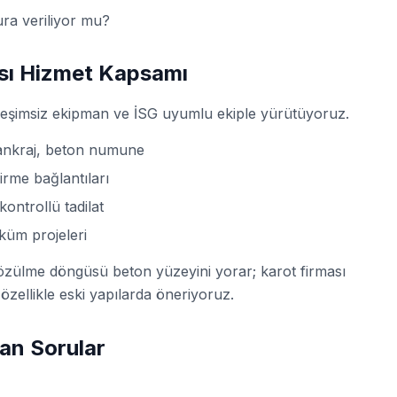
tura veriliyor mu?
sı Hizmet Kapsamı
reşimsiz ekipman ve İSG uyumlu ekiple yürütüyoruz.
 ankraj, beton numune
rme bağlantıları
ontrollü tadilat
küm projeleri
çözülme döngüsü beton yüzeyini yorar; karot firması
zellikle eski yapılarda öneriyoruz.
an Sorular