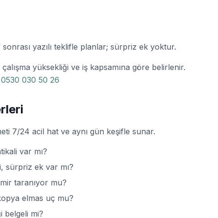
 sonrası yazılı teklifle planlar; sürpriz ek yoktur.
ı, çalışma yüksekliği ve iş kapsamına göre belirlenir.
:
0530 030 50 26
leri
ti 7/24 acil hat ve aynı gün keşifle sunar.
tikali var mı?
mi, sürpriz ek var mı?
emir taranıyor mu?
i, kopya elmas uç mu?
i belgeli mi?