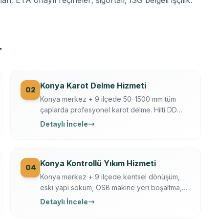
r
Konya Karot Delme Hizmeti
02
Konya merkez + 9 ilçede 50–1500 mm tüm
çaplarda profesyonel karot delme. Hilti DD
250/350, Ferroscan donatı tarama, su
Detaylı İncele
soğutmalı sessiz delim. Klima, baca, tesisat,
ankraj, asansör, OSB makine kaide.
Konya Kontrollü Yıkım Hizmeti
04
Konya merkez + 9 ilçede kentsel dönüşüm,
eski yapı söküm, OSB makine yeri boşaltma,
tarihi yapı kısmi yıkım. İş güvenliği + sigortalı
Detaylı İncele
operasyon, moloz nakliye + geri dönüşüm