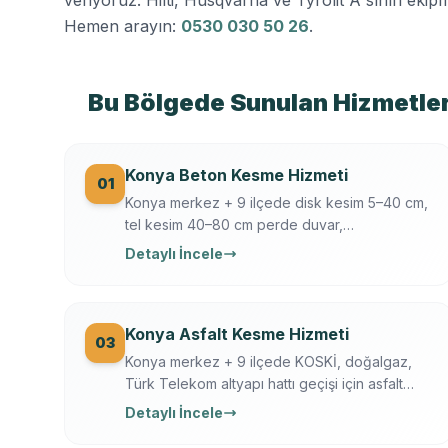
Hemen arayın:
0530 030 50 26
.
Bu Bölgede Sunulan Hizmetle
Konya Beton Kesme Hizmeti
01
Konya merkez + 9 ilçede disk kesim 5–40 cm,
tel kesim 40–80 cm perde duvar,
döşeme/temel/zemin kesimi. Hilti + Husqvarna
Detaylı İncele
ekipman, mühendis kontrollü, sigortalı, sabit
yazılı fiyat. Konya OSB, üniversite, tarihi yapı
uzmanı.
Konya Asfalt Kesme Hizmeti
03
Konya merkez + 9 ilçede KOSKİ, doğalgaz,
Türk Telekom altyapı hattı geçişi için asfalt
kesme. Husqvarna FS 7000, gece çalışma,
Detaylı İncele
trafik düzeni. Konya Büyükşehir + KOSKİ