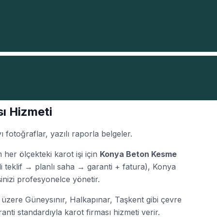
ı Hizmeti
toğraflar, yazılı raporla belgeler.
r ölçekteki karot işi için
Konya Beton Kesme
i teklif → planlı saha → garanti + fatura), Konya
inizi profesyonelce yönetir.
zere Güneysınır, Halkapınar, Taşkent gibi çevre
ranti standardıyla karot firması hizmeti verir.