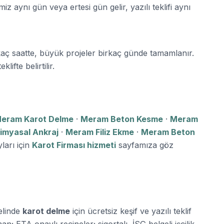
z aynı gün veya ertesi gün gelir, yazılı teklifi aynı
kaç saatte, büyük projeler birkaç günde tamamlanır.
ifte belirtilir.
eram Karot Delme
·
Meram Beton Kesme
·
Meram
imyasal Ankraj
·
Meram Filiz Ekme
·
Meram Beton
ları için
Karot Firması hizmeti
sayfamıza göz
elinde
karot delme
için ücretsiz keşif ve yazılı teklif
n; ETA onaylı reçineler; sigortalı, İSG belgeli işçilik.