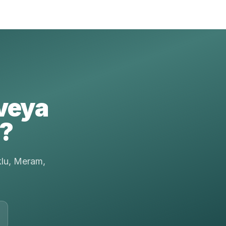
veya
r?
klu, Meram,