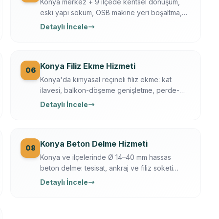
Konya merkez + 9 ilçede kentsel dönüşüm,
eski yapı söküm, OSB makine yeri boşaltma,
tarihi yapı kısmi yıkım. İş güvenliği + sigortalı
Detaylı İncele
operasyon, moloz nakliye + geri dönüşüm
dahil.
Konya Filiz Ekme Hizmeti
06
Konya'da kimyasal reçineli filiz ekme: kat
ilavesi, balkon-döşeme genişletme, perde-
kolon ekleme. Ferroscan kontrollü, çekme
Detaylı İncele
testli, yazılı garanti.
Konya Beton Delme Hizmeti
08
Konya ve ilçelerinde Ø 14–40 mm hassas
beton delme: tesisat, ankraj ve filiz soketi
delikleri. Elmas karot + darbeli teknik,
Detaylı İncele
Ferroscan ile donatı taramalı, titreşimsiz.