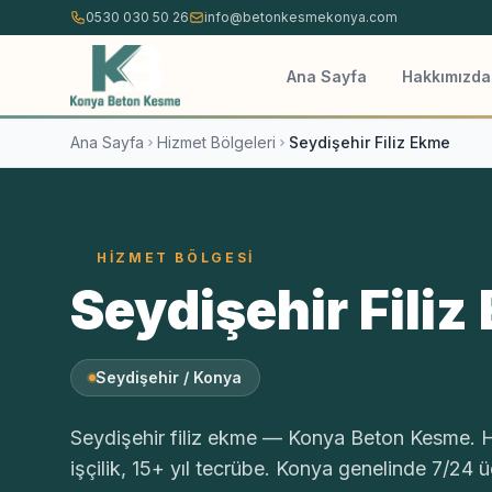
İçeriğe atla
0530 030 50 26
info@betonkesmekonya.com
Ana Sayfa
Hakkımızda
Ana Sayfa
Hizmet Bölgeleri
Seydişehir Filiz Ekme
HIZMET BÖLGESI
Seydişehir Filiz
Seydişehir / Konya
Seydişehir filiz ekme — Konya Beton Kesme. Hi
işçilik, 15+ yıl tecrübe. Konya genelinde 7/24 ücr