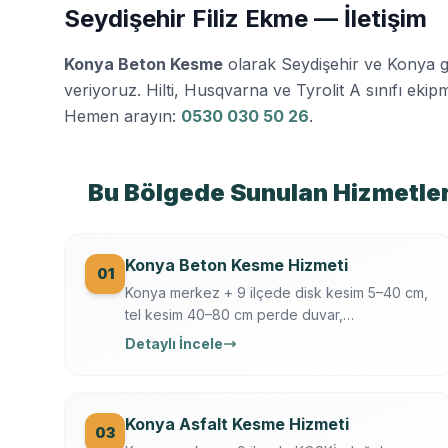
Seydişehir Filiz Ekme — İletişim
Konya Beton Kesme
olarak Seydişehir ve Konya 
veriyoruz. Hilti, Husqvarna ve Tyrolit A sınıfı ekipma
Hemen arayın:
0530 030 50 26
.
Bu Bölgede Sunulan Hizmetle
Konya Beton Kesme Hizmeti
01
Konya merkez + 9 ilçede disk kesim 5–40 cm,
tel kesim 40–80 cm perde duvar,
döşeme/temel/zemin kesimi. Hilti + Husqvarna
Detaylı İncele
ekipman, mühendis kontrollü, sigortalı, sabit
yazılı fiyat. Konya OSB, üniversite, tarihi yapı
uzmanı.
Konya Asfalt Kesme Hizmeti
03