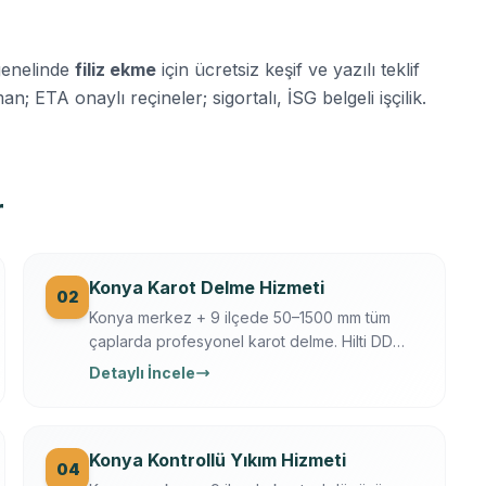
genelinde
filiz ekme
için ücretsiz keşif ve yazılı teklif
n; ETA onaylı reçineler; sigortalı, İSG belgeli işçilik.
r
Konya Karot Delme Hizmeti
02
Konya merkez + 9 ilçede 50–1500 mm tüm
çaplarda profesyonel karot delme. Hilti DD
250/350, Ferroscan donatı tarama, su
Detaylı İncele
soğutmalı sessiz delim. Klima, baca, tesisat,
ankraj, asansör, OSB makine kaide.
Konya Kontrollü Yıkım Hizmeti
04