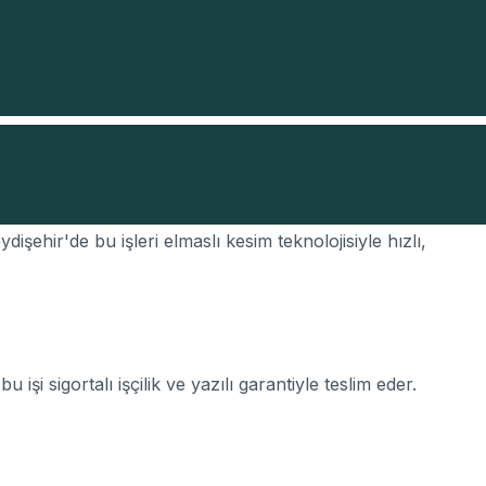
tadilatından endüstriyel tesislere kadar geniş bir
dişehir'de bu işleri elmaslı kesim teknolojisiyle hızlı,
şi sigortalı işçilik ve yazılı garantiyle teslim eder.