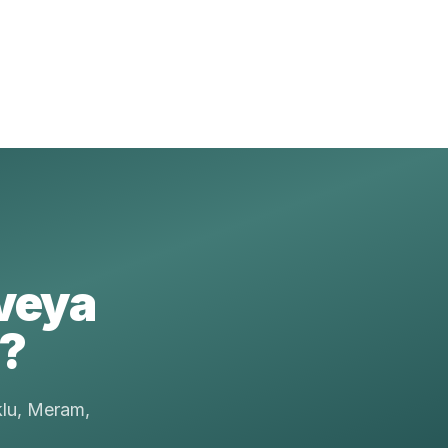
veya
r?
klu, Meram,