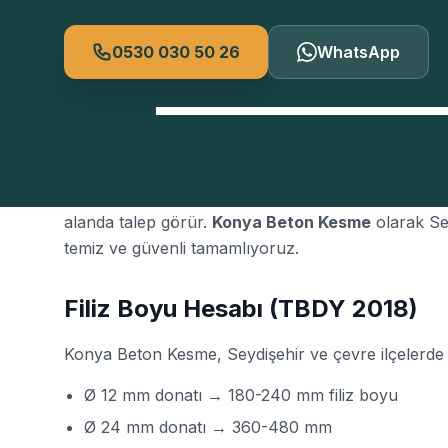
0530 030 50 26
WhatsApp
Konya'nın Seydişehir bölgesinde
filiz ekme
; konut 
alanda talep görür.
Konya Beton Kesme
olarak Sey
temiz ve güvenli tamamlıyoruz.
Filiz Boyu Hesabı (TBDY 2018)
Konya Beton Kesme, Seydişehir ve çevre ilçelerde bu i
Ø 12 mm donatı → 180-240 mm filiz boyu
Ø 24 mm donatı → 360-480 mm