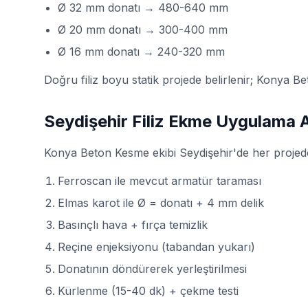
Ø 32 mm donatı → 480-640 mm
Ø 20 mm donatı → 300-400 mm
Ø 16 mm donatı → 240-320 mm
Doğru filiz boyu statik projede belirlenir; Konya 
Seydişehir Filiz Ekme Uygulama A
Konya Beton Kesme ekibi Seydişehir'de her projede
Ferroscan ile mevcut armatür taraması
Elmas karot ile Ø = donatı + 4 mm delik
Basınçlı hava + fırça temizlik
Reçine enjeksiyonu (tabandan yukarı)
Donatının döndürerek yerleştirilmesi
Kürlenme (15-40 dk) + çekme testi