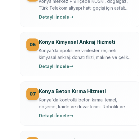
Konya merkez + 9 ilçede KOSKİ, doğalgaz,
Türk Telekom altyapı hattı geçişi için asfalt
kesme. Husqvarna FS 7000, gece çalışma,
Detaylı İncele
trafik düzeni. Konya Büyükşehir + KOSKİ
uyumlu.
Konya Kimyasal Ankraj Hizmeti
05
Konya'da epoksi ve vinilester reçineli
kimyasal ankraj: donatı filizi, makine ve çelik
kaide sabitleme. Ücretsiz keşif, çekme testi,
Detaylı İncele
yazılı garanti.
Konya Beton Kırma Hizmeti
07
Konya'da kontrollü beton kırma: temel,
döşeme, kaide ve duvar kırımı. Robotik ve
hidrolik kırıcı, toz bastırma, moloz dahil,
Detaylı İncele
sigortalı operasyon.