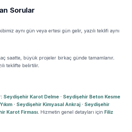
lan Sorular
bimiz aynı gün veya ertesi gün gelir, yazılı teklifi aynı
kaç saatte, büyük projeler birkaç günde tamamlanır.
teklifte belirtilir.
r:
Seydişehir Karot Delme
·
Seydişehir Beton Kesme
 Yıkım
·
Seydişehir Kimyasal Ankraj
·
Seydişehir
ir Karot Firması
. Hizmetin genel detayları için
Filiz