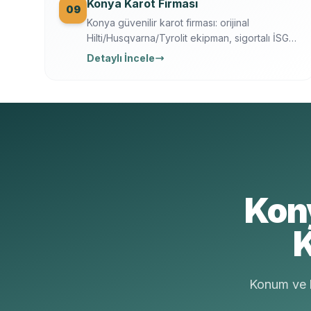
Konya Karot Firması
09
Konya güvenilir karot firması: orijinal
Hilti/Husqvarna/Tyrolit ekipman, sigortalı İSG
ekip, yazılı garanti, 7/24 ücretsiz keşif. Karot
Detaylı İncele
delme, kesme, kırma ve güçlendirme tek
elden.
Kon
K
Konum ve b