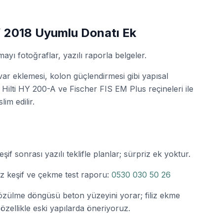
Y 2018 Uyumlu Donatı Ek
ı fotoğraflar, yazılı raporla belgeler.
duvar eklemesi, kolon güçlendirmesi gibi yapısal
 Hilti HY 200-A ve Fischer FIS EM Plus reçineleri ile
im edilir.
eşif sonrası yazılı teklifle planlar; sürpriz ek yoktur.
tsiz keşif ve çekme test raporu:
0530 030 50 26
çözülme döngüsü beton yüzeyini yorar; filiz ekme
zellikle eski yapılarda öneriyoruz.