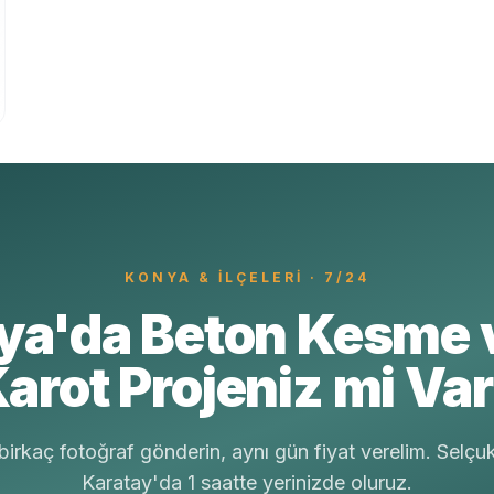
KONYA
& İLÇELERI · 7/24
ya'da Beton Kesme 
arot Projeniz mi Va
irkaç fotoğraf gönderin, aynı gün fiyat verelim. Selçu
Karatay'da 1 saatte yerinizde oluruz.