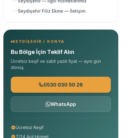
Seydişehir — İlgili Hizmetlerimiz
Seydişehir Filiz Ekme — İletişim
SEYDIŞEHIR / KONYA
Bu Bölge İçin Teklif Alın
Ücretsiz keşif ve sabit yazılı fiyat — aynı gün
dönüş.
0530 030 50 26
WhatsApp
Ücretsiz Keşif
7/24 Acil Hizmet