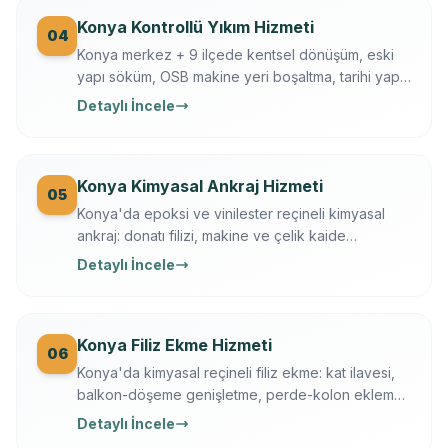
Konya Kontrollü Yıkım Hizmeti
04
Konya merkez + 9 ilçede kentsel dönüşüm, eski
yapı söküm, OSB makine yeri boşaltma, tarihi yapı
kısmi yıkım. İş güvenliği + sigortalı operasyon,
Detaylı İncele
moloz nakliye + geri dönüşüm dahil.
Konya Kimyasal Ankraj Hizmeti
05
Konya'da epoksi ve vinilester reçineli kimyasal
ankraj: donatı filizi, makine ve çelik kaide
sabitleme. Ücretsiz keşif, çekme testi, yazılı
Detaylı İncele
garanti.
Konya Filiz Ekme Hizmeti
06
Konya'da kimyasal reçineli filiz ekme: kat ilavesi,
balkon-döşeme genişletme, perde-kolon ekleme.
Ferroscan kontrollü, çekme testli, yazılı garanti.
Detaylı İncele