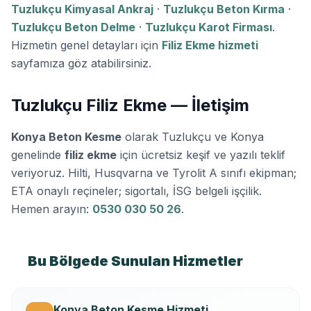
Tuzlukçu Kimyasal Ankraj
·
Tuzlukçu Beton Kırma
·
Tuzlukçu Beton Delme
·
Tuzlukçu Karot Firması
.
Hizmetin genel detayları için
Filiz Ekme hizmeti
sayfamıza göz atabilirsiniz.
Tuzlukçu Filiz Ekme — İletişim
Konya Beton Kesme
olarak Tuzlukçu ve Konya
genelinde
filiz ekme
için ücretsiz keşif ve yazılı teklif
veriyoruz. Hilti, Husqvarna ve Tyrolit A sınıfı ekipman;
ETA onaylı reçineler; sigortalı, İSG belgeli işçilik.
Hemen arayın:
0530 030 50 26
.
Bu Bölgede Sunulan Hizmetler
Konya Beton Kesme Hizmeti