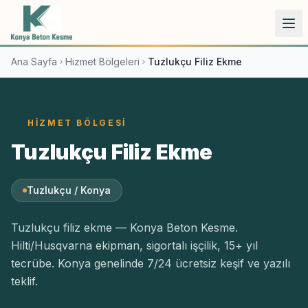
İçeriğe atla
Ana Sayfa
Hizmet Bölgeleri
Tuzlukçu Filiz Ekme
HIZMET BÖLGESI
Tuzlukçu Filiz Ekme
Tuzlukçu / Konya
Tuzlukçu filiz ekme — Konya Beton Kesme.
Hilti/Husqvarna ekipman, sigortalı işçilik, 15+ yıl
tecrübe. Konya genelinde 7/24 ücretsiz keşif ve yazılı
teklif.