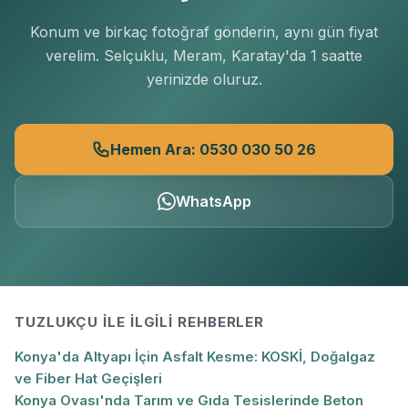
Konum ve birkaç fotoğraf gönderin, aynı gün fiyat
verelim. Selçuklu, Meram, Karatay'da 1 saatte
yerinizde oluruz.
Hemen Ara: 0530 030 50 26
WhatsApp
TUZLUKÇU
ILE İLGILI REHBERLER
Konya'da Altyapı İçin Asfalt Kesme: KOSKİ, Doğalgaz
ve Fiber Hat Geçişleri
Konya Ovası'nda Tarım ve Gıda Tesislerinde Beton