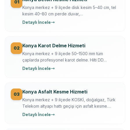
01
Konya merkez + 9 ilçede disk kesim 5–40 cm, tel
kesim 40–80 cm perde duvar,
döşeme/temel/zemin kesimi. Hilti + Husqvarna
Detaylı İncele
ekipman, mühendis kontrollü, sigortalı, sabit yazılı
fiyat. Konya OSB, üniversite, tarihi yapı uzmanı.
Konya Karot Delme Hizmeti
02
Konya merkez + 9 ilçede 50–1500 mm tüm
çaplarda profesyonel karot delme. Hilti DD
250/350, Ferroscan donatı tarama, su soğutmalı
Detaylı İncele
sessiz delim. Klima, baca, tesisat, ankraj, asansör,
OSB makine kaide.
Konya Asfalt Kesme Hizmeti
03
Konya merkez + 9 ilçede KOSKİ, doğalgaz, Türk
Telekom altyapı hattı geçişi için asfalt kesme.
Husqvarna FS 7000, gece çalışma, trafik düzeni.
Detaylı İncele
Konya Büyükşehir + KOSKİ uyumlu.