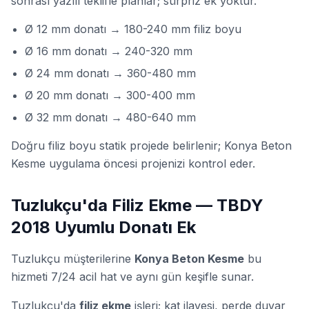
sonrası yazılı teklifle planlar; sürpriz ek yoktur.
Ø 12 mm donatı → 180-240 mm filiz boyu
Ø 16 mm donatı → 240-320 mm
Ø 24 mm donatı → 360-480 mm
Ø 20 mm donatı → 300-400 mm
Ø 32 mm donatı → 480-640 mm
Doğru filiz boyu statik projede belirlenir; Konya Beton
Kesme uygulama öncesi projenizi kontrol eder.
Tuzlukçu'da Filiz Ekme — TBDY
2018 Uyumlu Donatı Ek
Tuzlukçu müşterilerine
Konya Beton Kesme
bu
hizmeti 7/24 acil hat ve aynı gün keşifle sunar.
Tuzlukçu'da
filiz ekme
işleri; kat ilavesi, perde duvar