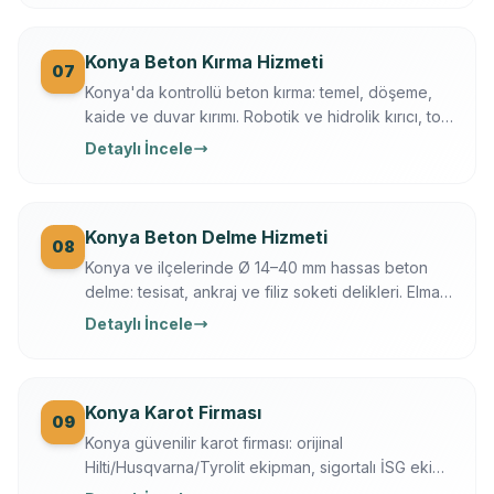
Konya Beton Kırma Hizmeti
07
Konya'da kontrollü beton kırma: temel, döşeme,
kaide ve duvar kırımı. Robotik ve hidrolik kırıcı, toz
bastırma, moloz dahil, sigortalı operasyon.
Detaylı İncele
Konya Beton Delme Hizmeti
08
Konya ve ilçelerinde Ø 14–40 mm hassas beton
delme: tesisat, ankraj ve filiz soketi delikleri. Elmas
karot + darbeli teknik, Ferroscan ile donatı
Detaylı İncele
taramalı, titreşimsiz.
Konya Karot Firması
09
Konya güvenilir karot firması: orijinal
Hilti/Husqvarna/Tyrolit ekipman, sigortalı İSG ekip,
yazılı garanti, 7/24 ücretsiz keşif. Karot delme,