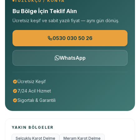
TUZLUKÇU / KONYA
Bu Bölge İçin Teklif Alın
Ücretsiz keşif ve sabit yazılı fiyat — aynı gün dönüş.
0530 030 50 26
WhatsApp
Ücretsiz Keşif
7/24 Acil Hizmet
Sigortalı & Garantili
YAKIN BÖLGELER
Selçuklu Karot Delme
Meram Karot Delme