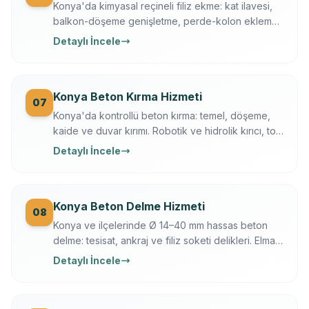
Konya'da kimyasal reçineli filiz ekme: kat ilavesi,
balkon-döşeme genişletme, perde-kolon ekleme.
Ferroscan kontrollü, çekme testli, yazılı garanti.
Detaylı İncele
Konya Beton Kırma Hizmeti
07
Konya'da kontrollü beton kırma: temel, döşeme,
kaide ve duvar kırımı. Robotik ve hidrolik kırıcı, toz
bastırma, moloz dahil, sigortalı operasyon.
Detaylı İncele
Konya Beton Delme Hizmeti
08
Konya ve ilçelerinde Ø 14–40 mm hassas beton
delme: tesisat, ankraj ve filiz soketi delikleri. Elmas
karot + darbeli teknik, Ferroscan ile donatı
Detaylı İncele
taramalı, titreşimsiz.