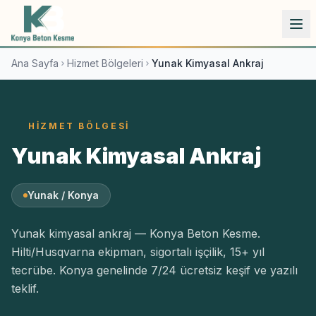
İçeriğe atla
Ana Sayfa
Hizmet Bölgeleri
Yunak Kimyasal Ankraj
HIZMET BÖLGESI
Yunak Kimyasal Ankraj
Yunak / Konya
Yunak kimyasal ankraj — Konya Beton Kesme.
Hilti/Husqvarna ekipman, sigortalı işçilik, 15+ yıl
tecrübe. Konya genelinde 7/24 ücretsiz keşif ve yazılı
teklif.