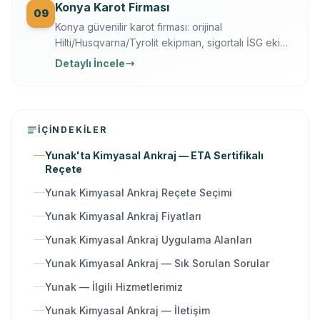
Konya Karot Firması
09
Konya güvenilir karot firması: orijinal
Hilti/Husqvarna/Tyrolit ekipman, sigortalı İSG ekip,
yazılı garanti, 7/24 ücretsiz keşif. Karot delme,
Detaylı İncele
kesme, kırma ve güçlendirme tek elden.
İÇINDEKILER
Yunak'ta Kimyasal Ankraj — ETA Sertifikalı
Reçete
Yunak Kimyasal Ankraj Reçete Seçimi
Yunak Kimyasal Ankraj Fiyatları
Yunak Kimyasal Ankraj Uygulama Alanları
Yunak Kimyasal Ankraj — Sık Sorulan Sorular
Yunak — İlgili Hizmetlerimiz
Yunak Kimyasal Ankraj — İletişim