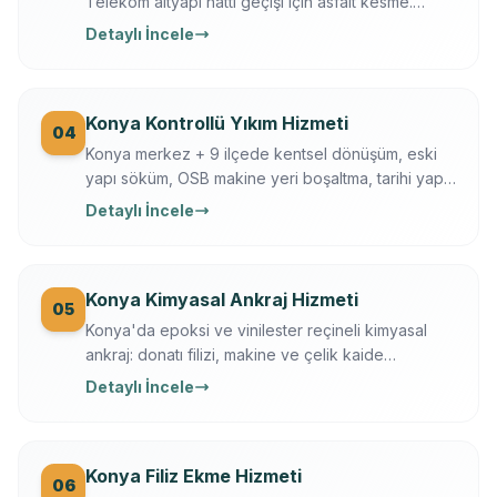
Telekom altyapı hattı geçişi için asfalt kesme.
Husqvarna FS 7000, gece çalışma, trafik düzeni.
Detaylı İncele
Konya Büyükşehir + KOSKİ uyumlu.
Konya Kontrollü Yıkım Hizmeti
04
Konya merkez + 9 ilçede kentsel dönüşüm, eski
yapı söküm, OSB makine yeri boşaltma, tarihi yapı
kısmi yıkım. İş güvenliği + sigortalı operasyon,
Detaylı İncele
moloz nakliye + geri dönüşüm dahil.
Konya Kimyasal Ankraj Hizmeti
05
Konya'da epoksi ve vinilester reçineli kimyasal
ankraj: donatı filizi, makine ve çelik kaide
sabitleme. Ücretsiz keşif, çekme testi, yazılı
Detaylı İncele
garanti.
Konya Filiz Ekme Hizmeti
06