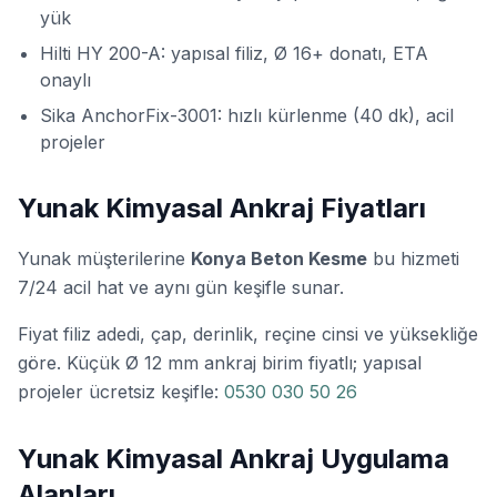
yük
Hilti HY 200-A:
yapısal filiz, Ø 16+ donatı, ETA
onaylı
Sika AnchorFix-3001:
hızlı kürlenme (40 dk), acil
projeler
Yunak Kimyasal Ankraj Fiyatları
Yunak müşterilerine
Konya Beton Kesme
bu hizmeti
7/24 acil hat ve aynı gün keşifle sunar.
Fiyat filiz adedi, çap, derinlik, reçine cinsi ve yüksekliğe
göre. Küçük Ø 12 mm ankraj birim fiyatlı; yapısal
projeler ücretsiz keşifle:
0530 030 50 26
Yunak Kimyasal Ankraj Uygulama
Alanları