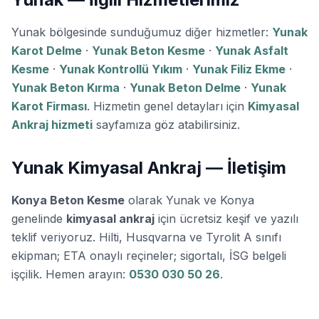
Yunak bölgesinde sunduğumuz diğer hizmetler:
Yunak
Karot Delme
·
Yunak Beton Kesme
·
Yunak Asfalt
Kesme
·
Yunak Kontrollü Yıkım
·
Yunak Filiz Ekme
·
Yunak Beton Kırma
·
Yunak Beton Delme
·
Yunak
Karot Firması
. Hizmetin genel detayları için
Kimyasal
Ankraj hizmeti
sayfamıza göz atabilirsiniz.
Yunak Kimyasal Ankraj — İletişim
Konya Beton Kesme
olarak Yunak ve Konya
genelinde
kimyasal ankraj
için ücretsiz keşif ve yazılı
teklif veriyoruz. Hilti, Husqvarna ve Tyrolit A sınıfı
ekipman; ETA onaylı reçineler; sigortalı, İSG belgeli
işçilik. Hemen arayın:
0530 030 50 26
.