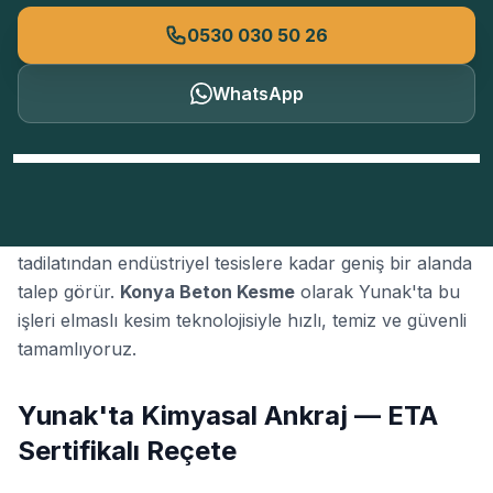
0530 030 50 26
WhatsApp
Konya'nın Yunak bölgesinde
kimyasal ankraj
; konut
tadilatından endüstriyel tesislere kadar geniş bir alanda
talep görür.
Konya Beton Kesme
olarak Yunak'ta bu
işleri elmaslı kesim teknolojisiyle hızlı, temiz ve güvenli
tamamlıyoruz.
Yunak'ta Kimyasal Ankraj — ETA
Sertifikalı Reçete