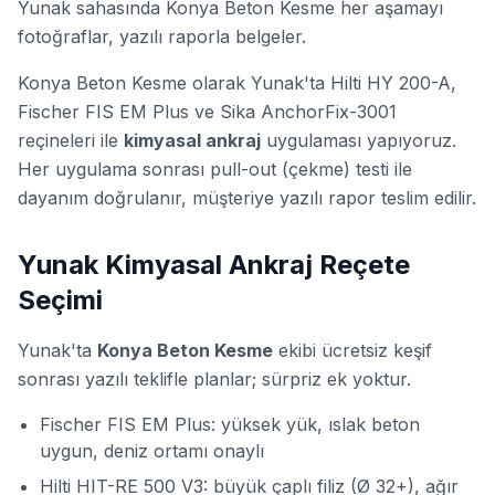
Yunak sahasında Konya Beton Kesme her aşamayı
fotoğraflar, yazılı raporla belgeler.
Konya Beton Kesme olarak Yunak'ta Hilti HY 200-A,
Fischer FIS EM Plus ve Sika AnchorFix-3001
reçineleri ile
kimyasal ankraj
uygulaması yapıyoruz.
Her uygulama sonrası
pull-out (çekme) testi
ile
dayanım doğrulanır, müşteriye yazılı rapor teslim edilir.
Yunak Kimyasal Ankraj Reçete
Seçimi
Yunak'ta
Konya Beton Kesme
ekibi ücretsiz keşif
sonrası yazılı teklifle planlar; sürpriz ek yoktur.
Fischer FIS EM Plus:
yüksek yük, ıslak beton
uygun, deniz ortamı onaylı
Hilti HIT-RE 500 V3:
büyük çaplı filiz (Ø 32+), ağır