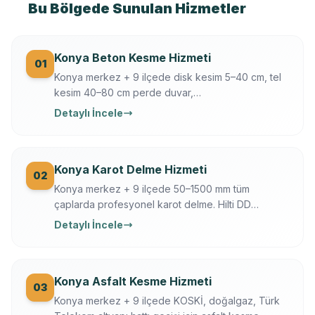
Bu Bölgede Sunulan Hizmetler
Konya Beton Kesme Hizmeti
01
Konya merkez + 9 ilçede disk kesim 5–40 cm, tel
kesim 40–80 cm perde duvar,
döşeme/temel/zemin kesimi. Hilti + Husqvarna
Detaylı İncele
ekipman, mühendis kontrollü, sigortalı, sabit yazılı
fiyat. Konya OSB, üniversite, tarihi yapı uzmanı.
Konya Karot Delme Hizmeti
02
Konya merkez + 9 ilçede 50–1500 mm tüm
çaplarda profesyonel karot delme. Hilti DD
250/350, Ferroscan donatı tarama, su soğutmalı
Detaylı İncele
sessiz delim. Klima, baca, tesisat, ankraj, asansör,
OSB makine kaide.
Konya Asfalt Kesme Hizmeti
03
Konya merkez + 9 ilçede KOSKİ, doğalgaz, Türk