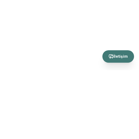
İletişim
Bize Ulaşın
Hemen Arayın
0530 030 50 26
WhatsApp
Hızlı mesaj gönderin