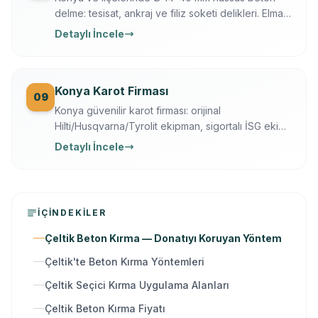
delme: tesisat, ankraj ve filiz soketi delikleri. Elmas
karot + darbeli teknik, Ferroscan ile donatı
Detaylı İncele
taramalı, titreşimsiz.
Konya Karot Firması
09
Konya güvenilir karot firması: orijinal
Hilti/Husqvarna/Tyrolit ekipman, sigortalı İSG ekip,
yazılı garanti, 7/24 ücretsiz keşif. Karot delme,
Detaylı İncele
kesme, kırma ve güçlendirme tek elden.
İÇINDEKILER
Çeltik Beton Kırma — Donatıyı Koruyan Yöntem
Çeltik'te Beton Kırma Yöntemleri
Çeltik Seçici Kırma Uygulama Alanları
Çeltik Beton Kırma Fiyatı