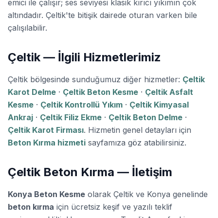
emici ile çalışır; ses seviyesi klasik kırıcı yıkımın çok
altındadır. Çeltik'te bitişik dairede oturan varken bile
çalışılabilir.
Çeltik — İlgili Hizmetlerimiz
Çeltik bölgesinde sunduğumuz diğer hizmetler:
Çeltik
Karot Delme
·
Çeltik Beton Kesme
·
Çeltik Asfalt
Kesme
·
Çeltik Kontrollü Yıkım
·
Çeltik Kimyasal
Ankraj
·
Çeltik Filiz Ekme
·
Çeltik Beton Delme
·
Çeltik Karot Firması
. Hizmetin genel detayları için
Beton Kırma hizmeti
sayfamıza göz atabilirsiniz.
Çeltik Beton Kırma — İletişim
Konya Beton Kesme
olarak Çeltik ve Konya genelinde
beton kırma
için ücretsiz keşif ve yazılı teklif