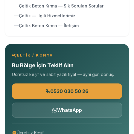
Çeltik Beton Kırma — Sık Sorulan Sorular
Çeltik — İlgili Hizmetlerimiz
Çeltik Beton Kırma — İletişim
ÇELTIK / KONYA
Bu Bölge İçin Teklif Alın
Ücretsiz keşif ve sabit yazılı fiyat — aynı gün dönüş.
0530 030 50 26
WhatsApp
Ücretsiz Keşif