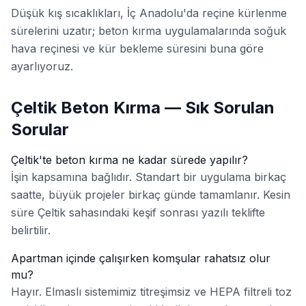
Düşük kış sıcaklıkları, İç Anadolu'da reçine kürlenme
sürelerini uzatır; beton kırma uygulamalarında soğuk
hava reçinesi ve kür bekleme süresini buna göre
ayarlıyoruz.
Çeltik Beton Kırma — Sık Sorulan
Sorular
Çeltik'te beton kırma ne kadar sürede yapılır?
İşin kapsamına bağlıdır. Standart bir uygulama birkaç
saatte, büyük projeler birkaç günde tamamlanır. Kesin
süre Çeltik sahasındaki keşif sonrası yazılı teklifte
belirtilir.
Apartman içinde çalışırken komşular rahatsız olur
mu?
Hayır. Elmaslı sistemimiz titreşimsiz ve HEPA filtreli toz