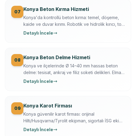
Konya Beton Kırma Hizmeti
07
Konya'da kontrollü beton kırma: temel, döşeme,
kaide ve duvar kırımı. Robotik ve hidrolik kırıcı, toz
bastırma, moloz dahil, sigortalı operasyon.
Detaylı İncele
Konya Beton Delme Hizmeti
08
Konya ve ilçelerinde Ø 14–40 mm hassas beton
delme: tesisat, ankraj ve filiz soketi delikleri. Elmas
karot + darbeli teknik, Ferroscan ile donatı
Detaylı İncele
taramalı, titreşimsiz.
Konya Karot Firması
09
Konya güvenilir karot firması: orijinal
Hilti/Husqvarna/Tyrolit ekipman, sigortalı İSG ekip,
yazılı garanti, 7/24 ücretsiz keşif. Karot delme,
Detaylı İncele
kesme, kırma ve güçlendirme tek elden.