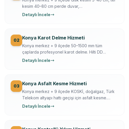
kesim 40–80 cm perde duvar,
döşeme/temel/zemin kesimi. Hilti + Husqvarna
Detaylı İncele
ekipman, mühendis kontrollü, sigortalı, sabit yazılı
fiyat. Konya OSB, üniversite, tarihi yapı uzmanı.
Konya Karot Delme Hizmeti
02
Konya merkez + 9 ilçede 50–1500 mm tüm
çaplarda profesyonel karot delme. Hilti DD
250/350, Ferroscan donatı tarama, su soğutmalı
Detaylı İncele
sessiz delim. Klima, baca, tesisat, ankraj, asansör,
OSB makine kaide.
Konya Asfalt Kesme Hizmeti
03
Konya merkez + 9 ilçede KOSKİ, doğalgaz, Türk
Telekom altyapı hattı geçişi için asfalt kesme.
Husqvarna FS 7000, gece çalışma, trafik düzeni.
Detaylı İncele
Konya Büyükşehir + KOSKİ uyumlu.