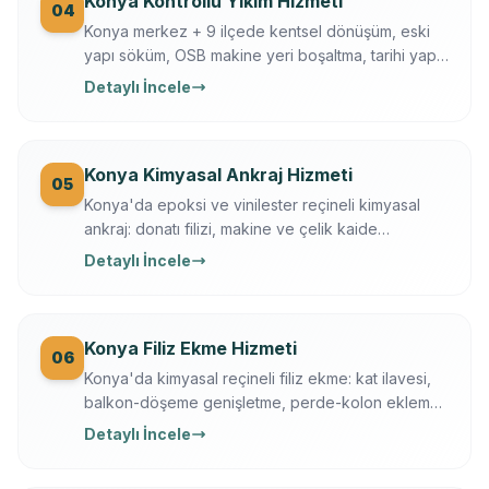
Konya Kontrollü Yıkım Hizmeti
04
Konya merkez + 9 ilçede kentsel dönüşüm, eski
yapı söküm, OSB makine yeri boşaltma, tarihi yapı
kısmi yıkım. İş güvenliği + sigortalı operasyon,
Detaylı İncele
moloz nakliye + geri dönüşüm dahil.
Konya Kimyasal Ankraj Hizmeti
05
Konya'da epoksi ve vinilester reçineli kimyasal
ankraj: donatı filizi, makine ve çelik kaide
sabitleme. Ücretsiz keşif, çekme testi, yazılı
Detaylı İncele
garanti.
Konya Filiz Ekme Hizmeti
06
Konya'da kimyasal reçineli filiz ekme: kat ilavesi,
balkon-döşeme genişletme, perde-kolon ekleme.
Ferroscan kontrollü, çekme testli, yazılı garanti.
Detaylı İncele