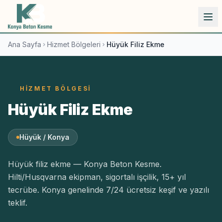
İçeriğe atla
Ana Sayfa
Hizmet Bölgeleri
Hüyük Filiz Ekme
HIZMET BÖLGESI
Hüyük Filiz Ekme
Hüyük / Konya
Hüyük filiz ekme — Konya Beton Kesme.
Hilti/Husqvarna ekipman, sigortalı işçilik, 15+ yıl
tecrübe. Konya genelinde 7/24 ücretsiz keşif ve yazılı
teklif.