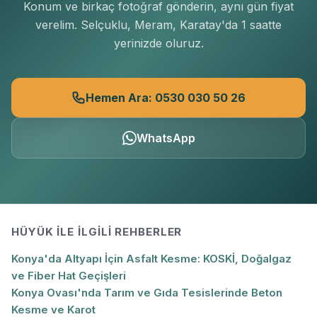
Konum ve birkaç fotoğraf gönderin, aynı gün fiyat
verelim. Selçuklu, Meram, Karatay'da 1 saatte
yerinizde oluruz.
Hemen Ara: 0530 030 50 26
WhatsApp
HÜYÜK
ILE İLGILI REHBERLER
Konya'da Altyapı İçin Asfalt Kesme: KOSKİ, Doğalgaz
ve Fiber Hat Geçişleri
Konya Ovası'nda Tarım ve Gıda Tesislerinde Beton
Kesme ve Karot