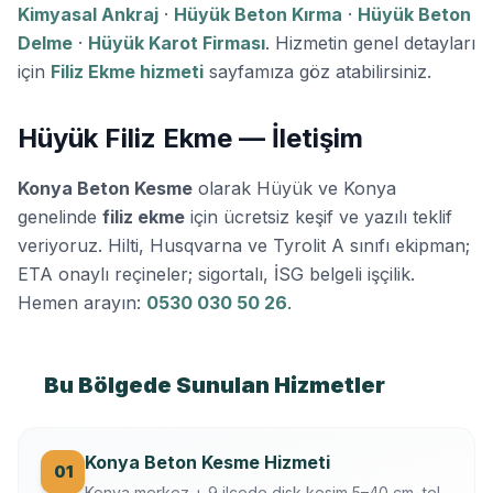
Kimyasal Ankraj
·
Hüyük Beton Kırma
·
Hüyük Beton
Delme
·
Hüyük Karot Firması
. Hizmetin genel detayları
için
Filiz Ekme hizmeti
sayfamıza göz atabilirsiniz.
Hüyük Filiz Ekme — İletişim
Konya Beton Kesme
olarak Hüyük ve Konya
genelinde
filiz ekme
için ücretsiz keşif ve yazılı teklif
veriyoruz. Hilti, Husqvarna ve Tyrolit A sınıfı ekipman;
ETA onaylı reçineler; sigortalı, İSG belgeli işçilik.
Hemen arayın:
0530 030 50 26
.
Bu Bölgede Sunulan Hizmetler
Konya Beton Kesme Hizmeti
01
Konya merkez + 9 ilçede disk kesim 5–40 cm, tel