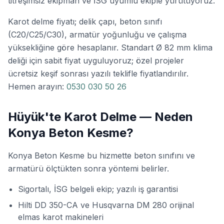
titreşimsiz ekipman ve İSG uyumlu ekiple yürütüyoruz.
Karot delme fiyatı; delik çapı, beton sınıfı
(C20/C25/C30), armatür yoğunluğu ve çalışma
yüksekliğine göre hesaplanır. Standart Ø 82 mm klima
deliği için sabit fiyat uyguluyoruz; özel projeler
ücretsiz keşif sonrası yazılı teklifle fiyatlandırılır.
Hemen arayın:
0530 030 50 26
Hüyük'te Karot Delme — Neden
Konya Beton Kesme?
Konya Beton Kesme bu hizmette beton sınıfını ve
armatürü ölçtükten sonra yöntemi belirler.
Sigortalı, İSG belgeli ekip; yazılı iş garantisi
Hilti DD 350-CA ve Husqvarna DM 280 orijinal
elmas karot makineleri