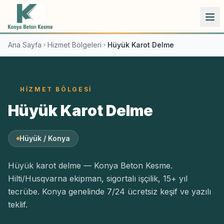
İçeriğe atla
Ana Sayfa
Hizmet Bölgeleri
Hüyük Karot Delme
HIZMET BÖLGESI
Hüyük Karot Delme
Hüyük / Konya
Hüyük karot delme — Konya Beton Kesme.
Hilti/Husqvarna ekipman, sigortalı işçilik, 15+ yıl
tecrübe. Konya genelinde 7/24 ücretsiz keşif ve yazılı
teklif.