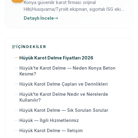
Konya güvenilir karot firması: orijinal
Hilti/Husqvarna/Tyrolit ekipman, sigortalı İSG ekip,
yazılı garanti, 7/24 ücretsiz keşif. Karot delme,
Detaylı İncele
kesme, kırma ve güçlendirme tek elden.
İÇINDEKILER
Hüyük Karot Delme Fiyatları 2026
Hüyük'te Karot Delme — Neden Konya Beton
Kesme?
Hüyük Karot Delme Çapları ve Derinlikleri
Hüyük'te Karot Delme Nedir ve Nerelerde
Kullanılır?
Hüyük Karot Delme — Sık Sorulan Sorular
Hüyük — İlgili Hizmetlerimiz
Hüyük Karot Delme — İletişim