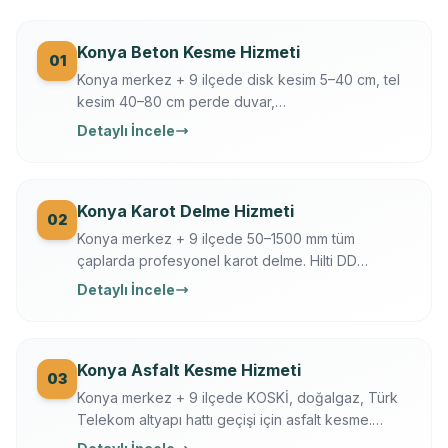
Konya Beton Kesme Hizmeti
01
Konya merkez + 9 ilçede disk kesim 5–40 cm, tel
kesim 40–80 cm perde duvar,
döşeme/temel/zemin kesimi. Hilti + Husqvarna
Detaylı İncele
ekipman, mühendis kontrollü, sigortalı, sabit yazılı
fiyat. Konya OSB, üniversite, tarihi yapı uzmanı.
Konya Karot Delme Hizmeti
02
Konya merkez + 9 ilçede 50–1500 mm tüm
çaplarda profesyonel karot delme. Hilti DD
250/350, Ferroscan donatı tarama, su soğutmalı
Detaylı İncele
sessiz delim. Klima, baca, tesisat, ankraj, asansör,
OSB makine kaide.
Konya Asfalt Kesme Hizmeti
03
Konya merkez + 9 ilçede KOSKİ, doğalgaz, Türk
Telekom altyapı hattı geçişi için asfalt kesme.
Husqvarna FS 7000, gece çalışma, trafik düzeni.