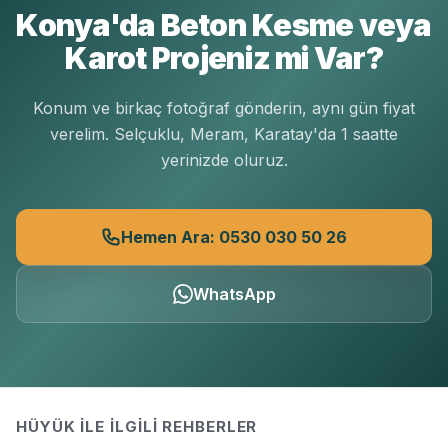
Konya'da Beton Kesme veya
Karot Projeniz mi Var?
Konum ve birkaç fotoğraf gönderin, aynı gün fiyat
verelim. Selçuklu, Meram, Karatay'da 1 saatte
yerinizde oluruz.
Hemen Ara: 0530 030 50 26
WhatsApp
HÜYÜK
ILE İLGILI REHBERLER