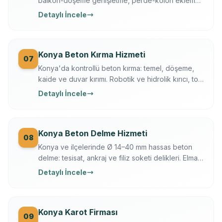
balkon-döşeme genişletme, perde-kolon ekleme.
Ferroscan kontrollü, çekme testli, yazılı garanti.
Detaylı İncele
Konya Beton Kırma Hizmeti
07
Konya'da kontrollü beton kırma: temel, döşeme,
kaide ve duvar kırımı. Robotik ve hidrolik kırıcı, toz
bastırma, moloz dahil, sigortalı operasyon.
Detaylı İncele
Konya Beton Delme Hizmeti
08
Konya ve ilçelerinde Ø 14–40 mm hassas beton
delme: tesisat, ankraj ve filiz soketi delikleri. Elmas
karot + darbeli teknik, Ferroscan ile donatı
Detaylı İncele
taramalı, titreşimsiz.
Konya Karot Firması
09