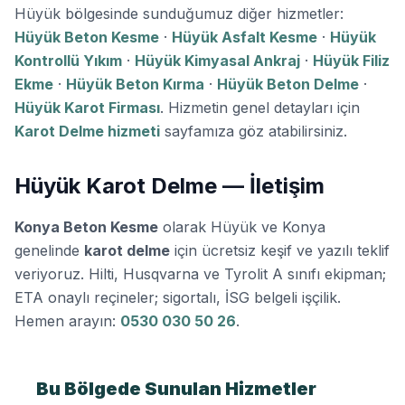
Hüyük bölgesinde sunduğumuz diğer hizmetler:
Hüyük Beton Kesme
·
Hüyük Asfalt Kesme
·
Hüyük
Kontrollü Yıkım
·
Hüyük Kimyasal Ankraj
·
Hüyük Filiz
Ekme
·
Hüyük Beton Kırma
·
Hüyük Beton Delme
·
Hüyük Karot Firması
. Hizmetin genel detayları için
Karot Delme hizmeti
sayfamıza göz atabilirsiniz.
Hüyük Karot Delme — İletişim
Konya Beton Kesme
olarak Hüyük ve Konya
genelinde
karot delme
için ücretsiz keşif ve yazılı teklif
veriyoruz. Hilti, Husqvarna ve Tyrolit A sınıfı ekipman;
ETA onaylı reçineler; sigortalı, İSG belgeli işçilik.
Hemen arayın:
0530 030 50 26
.
Bu Bölgede Sunulan Hizmetler