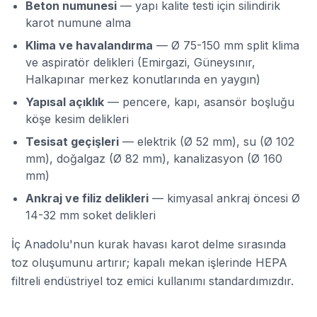
Beton numunesi
— yapı kalite testi için silindirik
karot numune alma
Klima ve havalandırma
— Ø 75-150 mm split klima
ve aspiratör delikleri (Emirgazi, Güneysınır,
Halkapınar merkez konutlarında en yaygın)
Yapısal açıklık
— pencere, kapı, asansör boşluğu
köşe kesim delikleri
Tesisat geçişleri
— elektrik (Ø 52 mm), su (Ø 102
mm), doğalgaz (Ø 82 mm), kanalizasyon (Ø 160
mm)
Ankraj ve filiz delikleri
— kimyasal ankraj öncesi Ø
14-32 mm soket delikleri
İç Anadolu'nun kurak havası karot delme sırasında
toz oluşumunu artırır; kapalı mekan işlerinde HEPA
filtreli endüstriyel toz emici kullanımı standardımızdır.