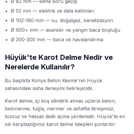
Ø 82 mm — klima boru geçişi
Ø 52 mm — elektrik ve data kabloları
Ø 102-160 mm — su, doğalgaz, kanalizasyon
Ø 600+ mm — asansör ve yangın baca boşluğu
Ø 200-300 mm — baca ve havalandırma
Hüyük'te Karot Delme Nedir ve
Nerelerde Kullanılır?
Bu başlıkta Konya Beton Kesme'nin Hüyük
sahasındaki saha deneyimi belirleyicidir.
Karot delme; içi boş silindirik elmas uçlarla beton,
betonarme, tuğla, mermer ve asfaltta
titreşimsiz,
tozsuz ve hassas
delik açma yöntemidir. Hüyük'te en
sık karşılaştığımız karot delme talepleri şunlardır: