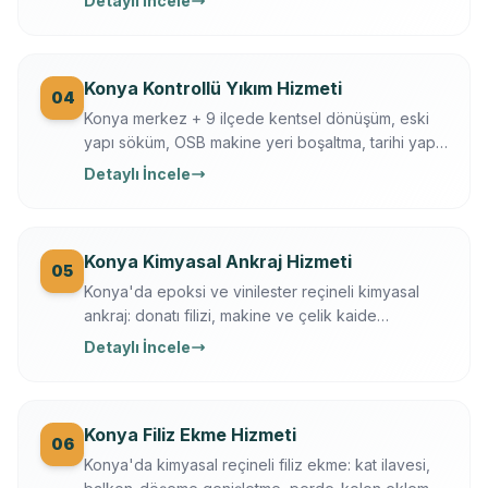
Detaylı İncele
Konya Büyükşehir + KOSKİ uyumlu.
Konya Kontrollü Yıkım Hizmeti
04
Konya merkez + 9 ilçede kentsel dönüşüm, eski
yapı söküm, OSB makine yeri boşaltma, tarihi yapı
kısmi yıkım. İş güvenliği + sigortalı operasyon,
Detaylı İncele
moloz nakliye + geri dönüşüm dahil.
Konya Kimyasal Ankraj Hizmeti
05
Konya'da epoksi ve vinilester reçineli kimyasal
ankraj: donatı filizi, makine ve çelik kaide
sabitleme. Ücretsiz keşif, çekme testi, yazılı
Detaylı İncele
garanti.
Konya Filiz Ekme Hizmeti
06
Konya'da kimyasal reçineli filiz ekme: kat ilavesi,