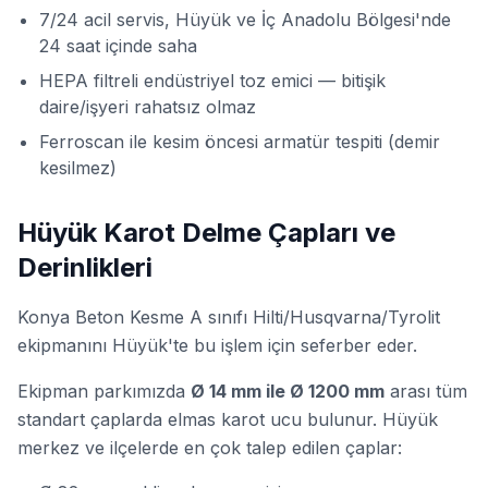
7/24 acil servis, Hüyük ve İç Anadolu Bölgesi'nde
24 saat içinde saha
HEPA filtreli endüstriyel toz emici — bitişik
daire/işyeri rahatsız olmaz
Ferroscan ile kesim öncesi armatür tespiti (demir
kesilmez)
Hüyük Karot Delme Çapları ve
Derinlikleri
Konya Beton Kesme A sınıfı Hilti/Husqvarna/Tyrolit
ekipmanını Hüyük'te bu işlem için seferber eder.
Ekipman parkımızda
Ø 14 mm ile Ø 1200 mm
arası tüm
standart çaplarda elmas karot ucu bulunur. Hüyük
merkez ve ilçelerde en çok talep edilen çaplar: