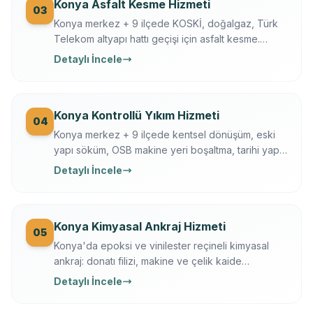
Konya Asfalt Kesme Hizmeti
03
Konya merkez + 9 ilçede KOSKİ, doğalgaz, Türk
Telekom altyapı hattı geçişi için asfalt kesme.
Husqvarna FS 7000, gece çalışma, trafik düzeni.
Detaylı İncele
Konya Büyükşehir + KOSKİ uyumlu.
Konya Kontrollü Yıkım Hizmeti
04
Konya merkez + 9 ilçede kentsel dönüşüm, eski
yapı söküm, OSB makine yeri boşaltma, tarihi yapı
kısmi yıkım. İş güvenliği + sigortalı operasyon,
Detaylı İncele
moloz nakliye + geri dönüşüm dahil.
Konya Kimyasal Ankraj Hizmeti
05
Konya'da epoksi ve vinilester reçineli kimyasal
ankraj: donatı filizi, makine ve çelik kaide
sabitleme. Ücretsiz keşif, çekme testi, yazılı
Detaylı İncele
garanti.