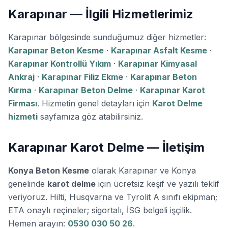
Karapınar — İlgili Hizmetlerimiz
Karapınar bölgesinde sunduğumuz diğer hizmetler:
Karapınar Beton Kesme
·
Karapınar Asfalt Kesme
·
Karapınar Kontrollü Yıkım
·
Karapınar Kimyasal
Ankraj
·
Karapınar Filiz Ekme
·
Karapınar Beton
Kırma
·
Karapınar Beton Delme
·
Karapınar Karot
Firması
. Hizmetin genel detayları için
Karot Delme
hizmeti
sayfamıza göz atabilirsiniz.
Karapınar Karot Delme — İletişim
Konya Beton Kesme
olarak Karapınar ve Konya
genelinde
karot delme
için ücretsiz keşif ve yazılı teklif
veriyoruz. Hilti, Husqvarna ve Tyrolit A sınıfı ekipman;
ETA onaylı reçineler; sigortalı, İSG belgeli işçilik.
Hemen arayın:
0530 030 50 26
.