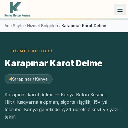
İçeriğe atla
Ana Sayfa
Hizmet Bölgeleri
Karapınar Karot Delme
HIZMET BÖLGESI
Karapınar Karot Delme
Karapınar / Konya
Karapınar karot delme — Konya Beton Kesme.
Hilti/Husqvarna ekipman, sigortalı işçilik, 15+ yıl
tecrübe. Konya genelinde 7/24 ücretsiz keşif ve yazılı
teklif.