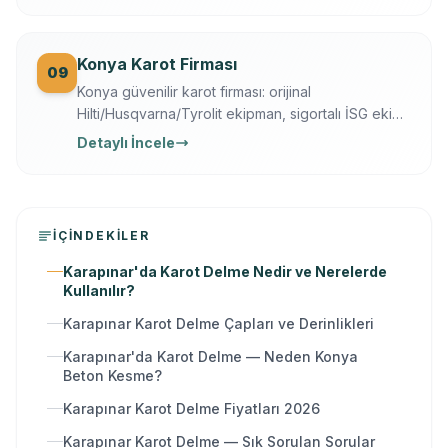
Konya Karot Firması
09
Konya güvenilir karot firması: orijinal
Hilti/Husqvarna/Tyrolit ekipman, sigortalı İSG ekip,
yazılı garanti, 7/24 ücretsiz keşif. Karot delme,
Detaylı İncele
kesme, kırma ve güçlendirme tek elden.
İÇINDEKILER
Karapınar'da Karot Delme Nedir ve Nerelerde
Kullanılır?
Karapınar Karot Delme Çapları ve Derinlikleri
Karapınar'da Karot Delme — Neden Konya
Beton Kesme?
Karapınar Karot Delme Fiyatları 2026
Karapınar Karot Delme — Sık Sorulan Sorular