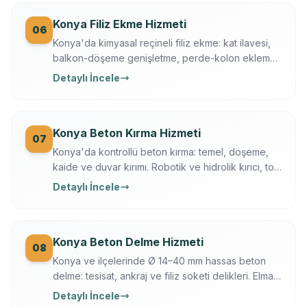
Konya Filiz Ekme Hizmeti
06
Konya'da kimyasal reçineli filiz ekme: kat ilavesi,
balkon-döşeme genişletme, perde-kolon ekleme.
Ferroscan kontrollü, çekme testli, yazılı garanti.
Detaylı İncele
Konya Beton Kırma Hizmeti
07
Konya'da kontrollü beton kırma: temel, döşeme,
kaide ve duvar kırımı. Robotik ve hidrolik kırıcı, toz
bastırma, moloz dahil, sigortalı operasyon.
Detaylı İncele
Konya Beton Delme Hizmeti
08
Konya ve ilçelerinde Ø 14–40 mm hassas beton
delme: tesisat, ankraj ve filiz soketi delikleri. Elmas
karot + darbeli teknik, Ferroscan ile donatı
Detaylı İncele
taramalı, titreşimsiz.