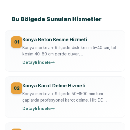
Bu Bölgede Sunulan Hizmetler
Konya Beton Kesme Hizmeti
01
Konya merkez + 9 ilçede disk kesim 5–40 cm, tel
kesim 40–80 cm perde duvar,
döşeme/temel/zemin kesimi. Hilti + Husqvarna
Detaylı İncele
ekipman, mühendis kontrollü, sigortalı, sabit yazılı
fiyat. Konya OSB, üniversite, tarihi yapı uzmanı.
Konya Karot Delme Hizmeti
02
Konya merkez + 9 ilçede 50–1500 mm tüm
çaplarda profesyonel karot delme. Hilti DD
250/350, Ferroscan donatı tarama, su soğutmalı
Detaylı İncele
sessiz delim. Klima, baca, tesisat, ankraj, asansör,
OSB makine kaide.