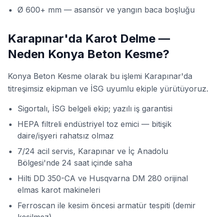
Ø 600+ mm — asansör ve yangın baca boşluğu
Karapınar'da Karot Delme —
Neden Konya Beton Kesme?
Konya Beton Kesme olarak bu işlemi Karapınar'da
titreşimsiz ekipman ve İSG uyumlu ekiple yürütüyoruz.
Sigortalı, İSG belgeli ekip; yazılı iş garantisi
HEPA filtreli endüstriyel toz emici — bitişik
daire/işyeri rahatsız olmaz
7/24 acil servis, Karapınar ve İç Anadolu
Bölgesi'nde 24 saat içinde saha
Hilti DD 350-CA ve Husqvarna DM 280 orijinal
elmas karot makineleri
Ferroscan ile kesim öncesi armatür tespiti (demir
kesilmez)