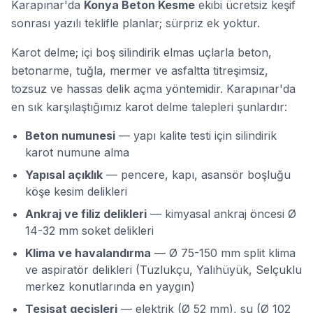
Karapınar'da
Konya Beton Kesme
ekibi ücretsiz keşif
sonrası yazılı teklifle planlar; sürpriz ek yoktur.
Karot delme; içi boş silindirik elmas uçlarla beton,
betonarme, tuğla, mermer ve asfaltta
titreşimsiz,
tozsuz ve hassas
delik açma yöntemidir. Karapınar'da
en sık karşılaştığımız karot delme talepleri şunlardır:
Beton numunesi
— yapı kalite testi için silindirik
karot numune alma
Yapısal açıklık
— pencere, kapı, asansör boşluğu
köşe kesim delikleri
Ankraj ve filiz delikleri
— kimyasal ankraj öncesi Ø
14-32 mm soket delikleri
Klima ve havalandırma
— Ø 75-150 mm split klima
ve aspiratör delikleri (Tuzlukçu, Yalıhüyük, Selçuklu
merkez konutlarında en yaygın)
Tesisat geçişleri
— elektrik (Ø 52 mm), su (Ø 102