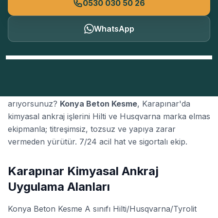
0530 030 50 26
WhatsApp
Karapınar'da güvenilir bir
kimyasal ankraj
firması mı
arıyorsunuz?
Konya Beton Kesme
, Karapınar'da
kimyasal ankraj işlerini Hilti ve Husqvarna marka elmas
ekipmanla; titreşimsiz, tozsuz ve yapıya zarar
vermeden yürütür. 7/24 acil hat ve sigortalı ekip.
Karapınar Kimyasal Ankraj
Uygulama Alanları
Konya Beton Kesme A sınıfı Hilti/Husqvarna/Tyrolit