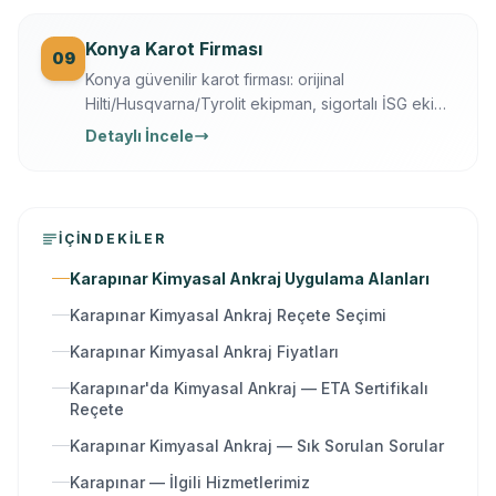
Konya Karot Firması
09
Konya güvenilir karot firması: orijinal
Hilti/Husqvarna/Tyrolit ekipman, sigortalı İSG ekip,
yazılı garanti, 7/24 ücretsiz keşif. Karot delme,
Detaylı İncele
kesme, kırma ve güçlendirme tek elden.
İÇINDEKILER
Karapınar Kimyasal Ankraj Uygulama Alanları
Karapınar Kimyasal Ankraj Reçete Seçimi
Karapınar Kimyasal Ankraj Fiyatları
Karapınar'da Kimyasal Ankraj — ETA Sertifikalı
Reçete
Karapınar Kimyasal Ankraj — Sık Sorulan Sorular
Karapınar — İlgili Hizmetlerimiz