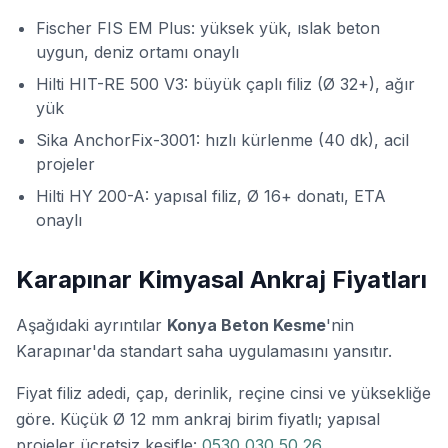
Fischer FIS EM Plus:
yüksek yük, ıslak beton
uygun, deniz ortamı onaylı
Hilti HIT-RE 500 V3:
büyük çaplı filiz (Ø 32+), ağır
yük
Sika AnchorFix-3001:
hızlı kürlenme (40 dk), acil
projeler
Hilti HY 200-A:
yapısal filiz, Ø 16+ donatı, ETA
onaylı
Karapınar Kimyasal Ankraj Fiyatları
Aşağıdaki ayrıntılar
Konya Beton Kesme
'nin
Karapınar'da standart saha uygulamasını yansıtır.
Fiyat filiz adedi, çap, derinlik, reçine cinsi ve yüksekliğe
göre. Küçük Ø 12 mm ankraj birim fiyatlı; yapısal
projeler ücretsiz keşifle:
0530 030 50 26