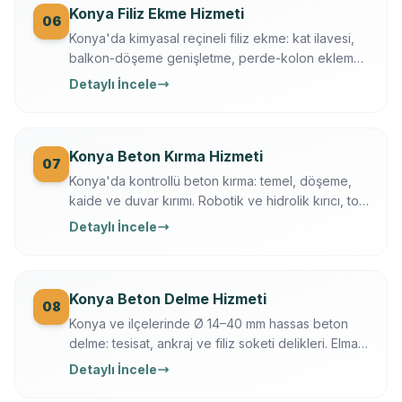
Konya Filiz Ekme Hizmeti
06
Konya'da kimyasal reçineli filiz ekme: kat ilavesi,
balkon-döşeme genişletme, perde-kolon ekleme.
Ferroscan kontrollü, çekme testli, yazılı garanti.
Detaylı İncele
Konya Beton Kırma Hizmeti
07
Konya'da kontrollü beton kırma: temel, döşeme,
kaide ve duvar kırımı. Robotik ve hidrolik kırıcı, toz
bastırma, moloz dahil, sigortalı operasyon.
Detaylı İncele
Konya Beton Delme Hizmeti
08
Konya ve ilçelerinde Ø 14–40 mm hassas beton
delme: tesisat, ankraj ve filiz soketi delikleri. Elmas
karot + darbeli teknik, Ferroscan ile donatı
Detaylı İncele
taramalı, titreşimsiz.