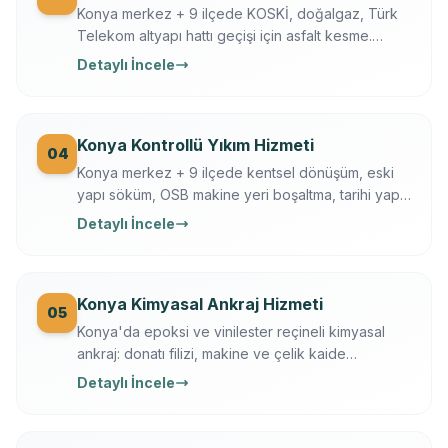
Konya merkez + 9 ilçede KOSKİ, doğalgaz, Türk
Telekom altyapı hattı geçişi için asfalt kesme.
Husqvarna FS 7000, gece çalışma, trafik düzeni.
Detaylı İncele
Konya Büyükşehir + KOSKİ uyumlu.
Konya Kontrollü Yıkım Hizmeti
04
Konya merkez + 9 ilçede kentsel dönüşüm, eski
yapı söküm, OSB makine yeri boşaltma, tarihi yapı
kısmi yıkım. İş güvenliği + sigortalı operasyon,
Detaylı İncele
moloz nakliye + geri dönüşüm dahil.
Konya Kimyasal Ankraj Hizmeti
05
Konya'da epoksi ve vinilester reçineli kimyasal
ankraj: donatı filizi, makine ve çelik kaide
sabitleme. Ücretsiz keşif, çekme testi, yazılı
Detaylı İncele
garanti.