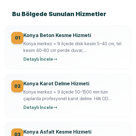
Bu Bölgede Sunulan Hizmetler
Konya Beton Kesme Hizmeti
01
Konya merkez + 9 ilçede disk kesim 5–40 cm, tel
kesim 40–80 cm perde duvar,
döşeme/temel/zemin kesimi. Hilti + Husqvarna
Detaylı İncele
ekipman, mühendis kontrollü, sigortalı, sabit yazılı
fiyat. Konya OSB, üniversite, tarihi yapı uzmanı.
Konya Karot Delme Hizmeti
02
Konya merkez + 9 ilçede 50–1500 mm tüm
çaplarda profesyonel karot delme. Hilti DD
250/350, Ferroscan donatı tarama, su soğutmalı
Detaylı İncele
sessiz delim. Klima, baca, tesisat, ankraj, asansör,
OSB makine kaide.
Konya Asfalt Kesme Hizmeti
03