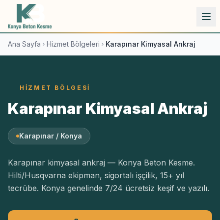
İçeriğe atla
Ana Sayfa
Hizmet Bölgeleri
Karapınar Kimyasal Ankraj
HIZMET BÖLGESI
Karapınar Kimyasal Ankraj
Karapınar / Konya
Karapınar kimyasal ankraj — Konya Beton Kesme.
Hilti/Husqvarna ekipman, sigortalı işçilik, 15+ yıl
tecrübe. Konya genelinde 7/24 ücretsiz keşif ve yazılı.