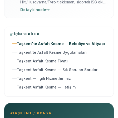
Hilti/Husqvarna/Tyrolit ekipman, sigortalı İSG ekip,
yazılı garanti, 7/24 ücretsiz keşif. Karot delme,
Detaylı İncele
kesme, kırma ve güçlendirme tek elden.
İÇINDEKILER
Taşkent'te Asfalt Kesme — Belediye ve Altyapı
Taşkent'te Asfalt Kesme Uygulamaları
Taşkent Asfalt Kesme Fiyatı
Taşkent Asfalt Kesme — Sık Sorulan Sorular
Taşkent — İlgili Hizmetlerimiz
Taşkent Asfalt Kesme — İletişim
TAŞKENT / KONYA