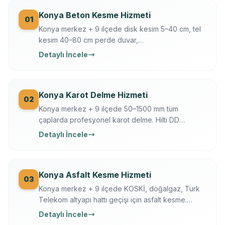
Konya Beton Kesme Hizmeti
01
Konya merkez + 9 ilçede disk kesim 5–40 cm, tel
kesim 40–80 cm perde duvar,
döşeme/temel/zemin kesimi. Hilti + Husqvarna
Detaylı İncele
ekipman, mühendis kontrollü, sigortalı, sabit yazılı
fiyat. Konya OSB, üniversite, tarihi yapı uzmanı.
Konya Karot Delme Hizmeti
02
Konya merkez + 9 ilçede 50–1500 mm tüm
çaplarda profesyonel karot delme. Hilti DD
250/350, Ferroscan donatı tarama, su soğutmalı
Detaylı İncele
sessiz delim. Klima, baca, tesisat, ankraj, asansör,
OSB makine kaide.
Konya Asfalt Kesme Hizmeti
03
Konya merkez + 9 ilçede KOSKİ, doğalgaz, Türk
Telekom altyapı hattı geçişi için asfalt kesme.
Husqvarna FS 7000, gece çalışma, trafik düzeni.
Detaylı İncele
Konya Büyükşehir + KOSKİ uyumlu.