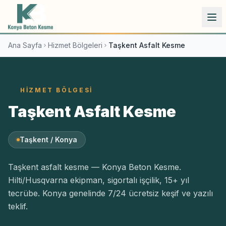
İçeriğe atla
Ana Sayfa
Hizmet Bölgeleri
Taşkent Asfalt Kesme
HIZMET BÖLGESI
Taşkent Asfalt Kesme
Taşkent / Konya
Taşkent asfalt kesme — Konya Beton Kesme.
Hilti/Husqvarna ekipman, sigortalı işçilik, 15+ yıl
tecrübe. Konya genelinde 7/24 ücretsiz keşif ve yazılı
teklif.