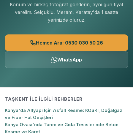
Konum ve birkaç fotoğraf gönderin, aynı gün fiyat
verelim. Selçuklu, Meram, Karatay'da 1 saatte
yerinizde oluruz.
Hemen Ara: 0530 030 50 26
WhatsApp
TAŞKENT
ILE İLGILI REHBERLER
Konya'da Altyapı İçin Asfalt Kesme: KOSKİ, Doğalgaz
ve Fiber Hat Geçişleri
Konya Ovası'nda Tarım ve Gıda Tesislerinde Beton
Kesme ve Karot