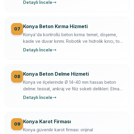
Ferroscan kontrollü, çekme testli, yazılı garanti.
Detaylı İncele
Konya Beton Kırma Hizmeti
07
Konya'da kontrollü beton kırma: temel, döşeme,
kaide ve duvar kırımı. Robotik ve hidrolik kırıcı, toz
bastırma, moloz dahil, sigortalı operasyon.
Detaylı İncele
Konya Beton Delme Hizmeti
08
Konya ve ilçelerinde Ø 14–40 mm hassas beton
delme: tesisat, ankraj ve filiz soketi delikleri. Elmas
karot + darbeli teknik, Ferroscan ile donatı
Detaylı İncele
taramalı, titreşimsiz.
Konya Karot Firması
09
Konya güvenilir karot firması: orijinal