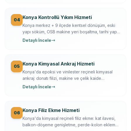
Konya Kontrollü Yıkım Hizmeti
04
Konya merkez + 9 ilçede kentsel dönüşüm, eski
yapı söküm, OSB makine yeri boşaltma, tarihi yapı
kısmi yıkım. İş güvenliği + sigortalı operasyon,
Detaylı İncele
moloz nakliye + geri dönüşüm dahil.
Konya Kimyasal Ankraj Hizmeti
05
Konya'da epoksi ve vinilester reçineli kimyasal
ankraj: donatı filizi, makine ve çelik kaide
sabitleme. Ücretsiz keşif, çekme testi, yazılı
Detaylı İncele
garanti.
Konya Filiz Ekme Hizmeti
06
Konya'da kimyasal reçineli filiz ekme: kat ilavesi,
balkon-döşeme genişletme, perde-kolon ekleme.