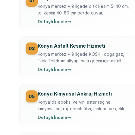
01
Konya merkez + 9 ilçede disk kesim 5–40 cm,
tel kesim 40–80 cm perde duvar,
döşeme/temel/zemin kesimi. Hilti + Husqvarna
Detaylı İncele
ekipman, mühendis kontrollü, sigortalı, sabit
yazılı fiyat. Konya OSB, üniversite, tarihi yapı
uzmanı.
Konya Asfalt Kesme Hizmeti
03
Konya merkez + 9 ilçede KOSKİ, doğalgaz,
Türk Telekom altyapı hattı geçişi için asfalt
kesme. Husqvarna FS 7000, gece çalışma,
Detaylı İncele
trafik düzeni. Konya Büyükşehir + KOSKİ
uyumlu.
Konya Kimyasal Ankraj Hizmeti
05
Konya'da epoksi ve vinilester reçineli
kimyasal ankraj: donatı filizi, makine ve çelik
kaide sabitleme. Ücretsiz keşif, çekme testi,
Detaylı İncele
yazılı garanti.