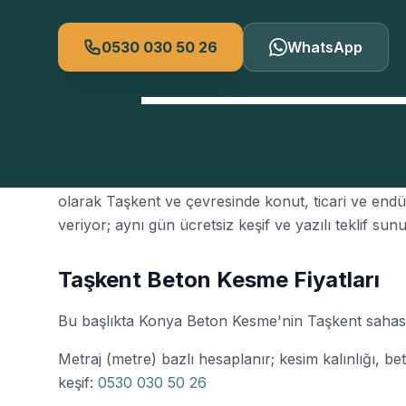
0530 030 50 26
WhatsApp
Taşkent
, Konya'nın
beton kesme
talebinin yoğun 
olarak Taşkent ve çevresinde konut, ticari ve end
veriyor; aynı gün ücretsiz keşif ve yazılı teklif sun
Taşkent Beton Kesme Fiyatları
Bu başlıkta Konya Beton Kesme'nin Taşkent sahasınd
Metraj (metre) bazlı hesaplanır; kesim kalınlığı, beto
keşif:
0530 030 50 26