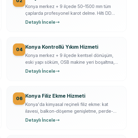
02
Konya merkez + 9 ilçede 50–1500 mm tüm
çaplarda profesyonel karot delme. Hilti DD
250/350, Ferroscan donatı tarama, su
Detaylı İncele
soğutmalı sessiz delim. Klima, baca, tesisat,
ankraj, asansör, OSB makine kaide.
Konya Kontrollü Yıkım Hizmeti
04
Konya merkez + 9 ilçede kentsel dönüşüm,
eski yapı söküm, OSB makine yeri boşaltma,
tarihi yapı kısmi yıkım. İş güvenliği + sigortalı
Detaylı İncele
operasyon, moloz nakliye + geri dönüşüm
dahil.
Konya Filiz Ekme Hizmeti
06
Konya'da kimyasal reçineli filiz ekme: kat
ilavesi, balkon-döşeme genişletme, perde-
kolon ekleme. Ferroscan kontrollü, çekme
Detaylı İncele
testli, yazılı garanti.