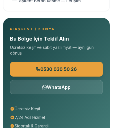
Taşkent Beton Kesme — İletişim
TAŞKENT / KONYA
Bu Bölge İçin Teklif Alın
Ücretsiz keşif ve sabit yazılı fiyat — aynı gün
dönüş.
0530 030 50 26
WhatsApp
Ücretsiz Keşif
7/24 Acil Hizmet
Sigortalı & Garantili