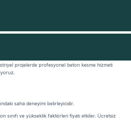
olduğu ilçelerinden biridir.
Konya Beton Kesme
üstriyel projelerde profesyonel beton kesme hizmeti
uyoruz.
aki saha deneyimi belirleyicidir.
n sınıfı ve yükseklik faktörleri fiyatı etkiler. Ücretsiz