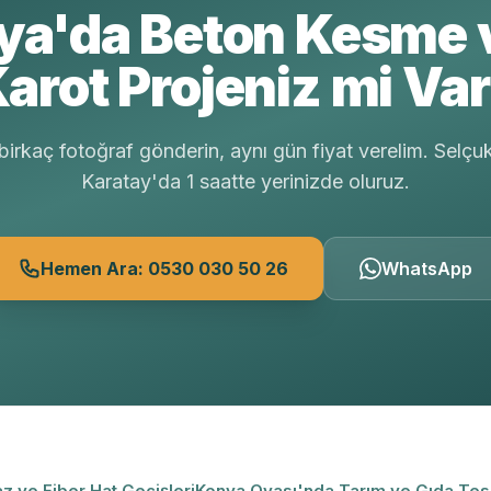
ya'da Beton Kesme 
arot Projeniz mi Va
irkaç fotoğraf gönderin, aynı gün fiyat verelim. Selçu
Karatay'da 1 saatte yerinizde oluruz.
Hemen Ara: 0530 030 50 26
WhatsApp
z ve Fiber Hat Geçişleri
Konya Ovası'nda Tarım ve Gıda Tes