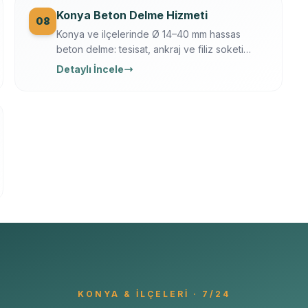
Konya Beton Delme Hizmeti
08
Konya ve ilçelerinde Ø 14–40 mm hassas
beton delme: tesisat, ankraj ve filiz soketi
delikleri. Elmas karot + darbeli teknik,
Detaylı İncele
Ferroscan ile donatı taramalı, titreşimsiz.
KONYA
& İLÇELERI · 7/24