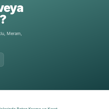
veya
r?
klu, Meram,
islerinde Beton Kesme ve Karot