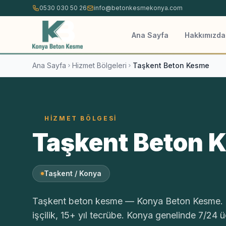
İçeriğe atla
0530 030 50 26
info@betonkesmekonya.com
Ana Sayfa
Hakkımızda
Ana Sayfa
Hizmet Bölgeleri
Taşkent Beton Kesme
HIZMET BÖLGESI
Taşkent Beton 
Taşkent / Konya
Taşkent beton kesme — Konya Beton Kesme. Hi
işçilik, 15+ yıl tecrübe. Konya genelinde 7/24 ücr