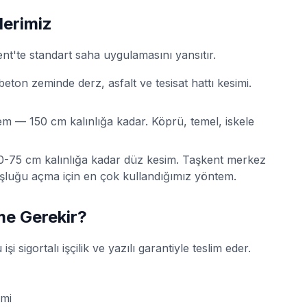
erimiz
ent'te standart saha uygulamasını yansıtır.
ton zeminde derz, asfalt ve tesisat hattı kesimi.
tem — 150 cm kalınlığa kadar. Köprü, temel, iskele
50-75 cm kalınlığa kadar düz kesim. Taşkent merkez
şluğu açma için en çok kullandığımız yöntem.
me Gerekir?
sigortalı işçilik ve yazılı garantiyle teslim eder.
imi