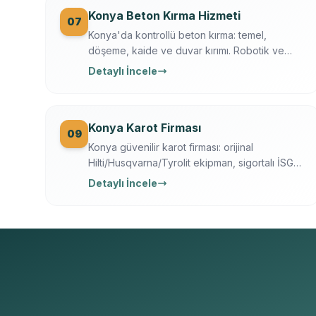
Konya Beton Kırma Hizmeti
07
Konya'da kontrollü beton kırma: temel,
döşeme, kaide ve duvar kırımı. Robotik ve
hidrolik kırıcı, toz bastırma, moloz dahil,
Detaylı İncele
sigortalı operasyon.
Konya Karot Firması
09
Konya güvenilir karot firması: orijinal
Hilti/Husqvarna/Tyrolit ekipman, sigortalı İSG
ekip, yazılı garanti, 7/24 ücretsiz keşif. Karot
Detaylı İncele
delme, kesme, kırma ve güçlendirme tek
elden.