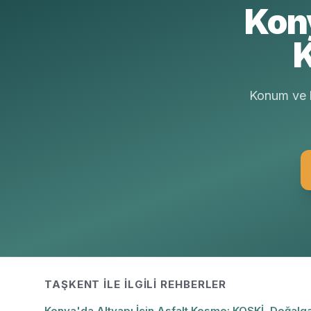
Kon
K
Konum ve b
TAŞKENT
ILE İLGILI REHBERLER
Konya'da Altyapı İçin Asfalt Kesme: KOSKİ, Doğalga