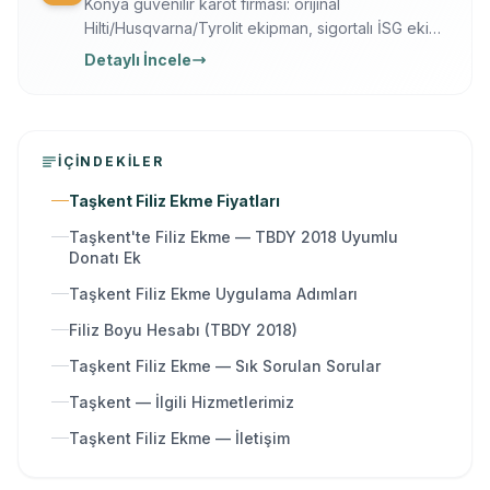
Konya güvenilir karot firması: orijinal
Hilti/Husqvarna/Tyrolit ekipman, sigortalı İSG ekip,
yazılı garanti, 7/24 ücretsiz keşif. Karot delme,
Detaylı İncele
kesme, kırma ve güçlendirme tek elden.
İÇINDEKILER
Taşkent Filiz Ekme Fiyatları
Taşkent'te Filiz Ekme — TBDY 2018 Uyumlu
Donatı Ek
Taşkent Filiz Ekme Uygulama Adımları
Filiz Boyu Hesabı (TBDY 2018)
Taşkent Filiz Ekme — Sık Sorulan Sorular
Taşkent — İlgili Hizmetlerimiz
Taşkent Filiz Ekme — İletişim