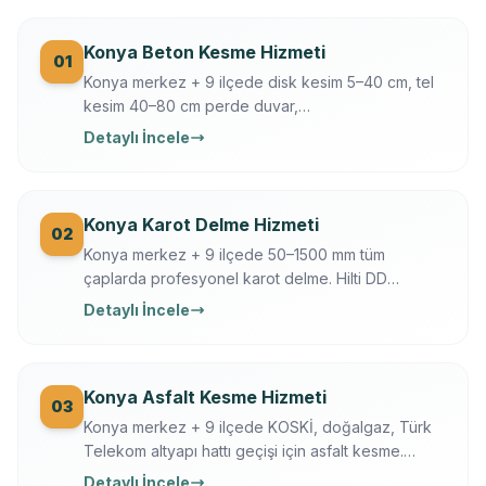
Konya Beton Kesme Hizmeti
01
Konya merkez + 9 ilçede disk kesim 5–40 cm, tel
kesim 40–80 cm perde duvar,
döşeme/temel/zemin kesimi. Hilti + Husqvarna
Detaylı İncele
ekipman, mühendis kontrollü, sigortalı, sabit yazılı
fiyat. Konya OSB, üniversite, tarihi yapı uzmanı.
Konya Karot Delme Hizmeti
02
Konya merkez + 9 ilçede 50–1500 mm tüm
çaplarda profesyonel karot delme. Hilti DD
250/350, Ferroscan donatı tarama, su soğutmalı
Detaylı İncele
sessiz delim. Klima, baca, tesisat, ankraj, asansör,
OSB makine kaide.
Konya Asfalt Kesme Hizmeti
03
Konya merkez + 9 ilçede KOSKİ, doğalgaz, Türk
Telekom altyapı hattı geçişi için asfalt kesme.
Husqvarna FS 7000, gece çalışma, trafik düzeni.
Detaylı İncele