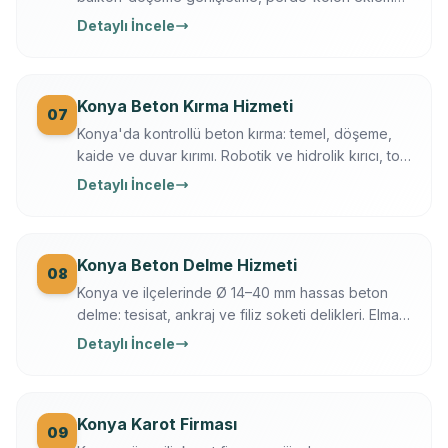
Ferroscan kontrollü, çekme testli, yazılı garanti.
Detaylı İncele
Konya Beton Kırma Hizmeti
07
Konya'da kontrollü beton kırma: temel, döşeme,
kaide ve duvar kırımı. Robotik ve hidrolik kırıcı, toz
bastırma, moloz dahil, sigortalı operasyon.
Detaylı İncele
Konya Beton Delme Hizmeti
08
Konya ve ilçelerinde Ø 14–40 mm hassas beton
delme: tesisat, ankraj ve filiz soketi delikleri. Elmas
karot + darbeli teknik, Ferroscan ile donatı
Detaylı İncele
taramalı, titreşimsiz.
Konya Karot Firması
09