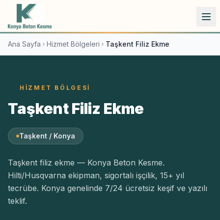
İçeriğe atla
Ana Sayfa
Hizmet Bölgeleri
Taşkent Filiz Ekme
HIZMET BÖLGESI
Taşkent Filiz Ekme
Taşkent / Konya
Taşkent filiz ekme — Konya Beton Kesme.
Hilti/Husqvarna ekipman, sigortalı işçilik, 15+ yıl
tecrübe. Konya genelinde 7/24 ücretsiz keşif ve yazılı
teklif.