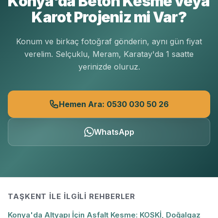
Konya'da Beton Kesme veya
Karot Projeniz mi Var?
Konum ve birkaç fotoğraf gönderin, aynı gün fiyat
verelim. Selçuklu, Meram, Karatay'da 1 saatte
yerinizde oluruz.
Hemen Ara: 0530 030 50 26
WhatsApp
TAŞKENT
ILE İLGILI REHBERLER
Konya'da Altyapı İçin Asfalt Kesme: KOSKİ, Doğalgaz