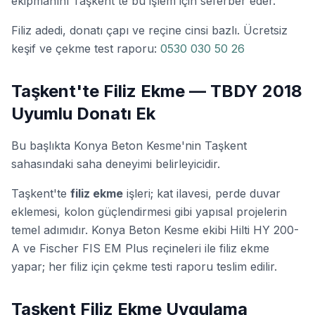
ekipmanını Taşkent'te bu işlem için seferber eder.
Filiz adedi, donatı çapı ve reçine cinsi bazlı. Ücretsiz
keşif ve çekme test raporu:
0530 030 50 26
Taşkent'te Filiz Ekme — TBDY 2018
Uyumlu Donatı Ek
Bu başlıkta Konya Beton Kesme'nin Taşkent
sahasındaki saha deneyimi belirleyicidir.
Taşkent'te
filiz ekme
işleri; kat ilavesi, perde duvar
eklemesi, kolon güçlendirmesi gibi yapısal projelerin
temel adımıdır. Konya Beton Kesme ekibi Hilti HY 200-
A ve Fischer FIS EM Plus reçineleri ile filiz ekme
yapar; her filiz için
çekme testi
raporu teslim edilir.
Taşkent Filiz Ekme Uygulama