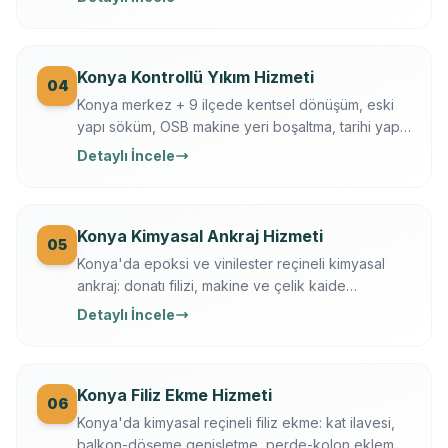
Konya Büyükşehir + KOSKİ uyumlu.
Konya Kontrollü Yıkım Hizmeti
04
Konya merkez + 9 ilçede kentsel dönüşüm, eski
yapı söküm, OSB makine yeri boşaltma, tarihi yapı
kısmi yıkım. İş güvenliği + sigortalı operasyon,
Detaylı İncele
moloz nakliye + geri dönüşüm dahil.
Konya Kimyasal Ankraj Hizmeti
05
Konya'da epoksi ve vinilester reçineli kimyasal
ankraj: donatı filizi, makine ve çelik kaide
sabitleme. Ücretsiz keşif, çekme testi, yazılı
Detaylı İncele
garanti.
Konya Filiz Ekme Hizmeti
06
Konya'da kimyasal reçineli filiz ekme: kat ilavesi,
balkon-döşeme genişletme, perde-kolon ekleme.