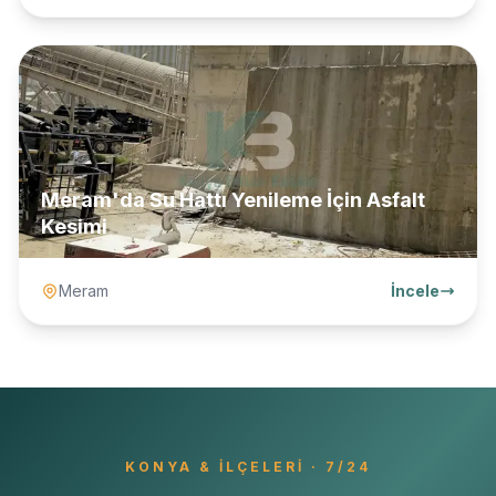
Meram'da Su Hattı Yenileme İçin Asfalt
Kesimi
Meram
İncele
KONYA
& İLÇELERI · 7/24