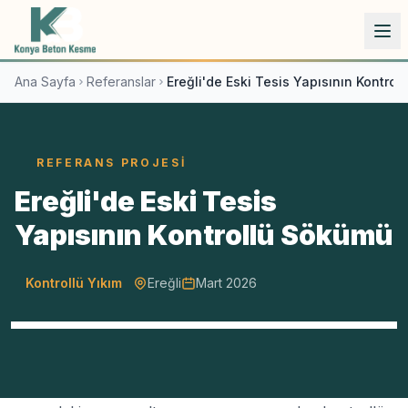
İçeriğe atla
Ana Sayfa
Referanslar
Ereğli'de Eski Tesis Yapısının Kontro
REFERANS PROJESI
Ereğli'de Eski Tesis
Yapısının Kontrollü Sökümü
Kontrollü Yıkım
Ereğli
Mart 2026
Ereğli'de kullanım dışı kalmış bir tesis yapısının,