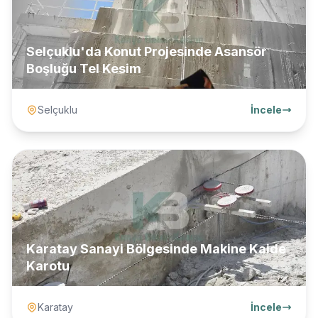
Selçuklu'da Konut Projesinde Asansör
Boşluğu Tel Kesim
Selçuklu
İncele
Karatay Sanayi Bölgesinde Makine Kaide
Karotu
Karatay
İncele