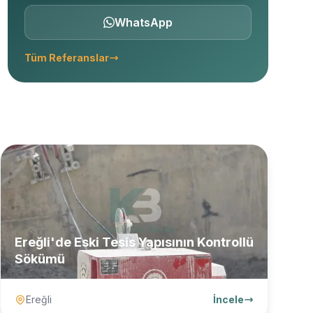
WhatsApp
Tüm Referanslar
Ereğli'de Eski Tesis Yapısının Kontrollü
Sökümü
Ereğli
İncele