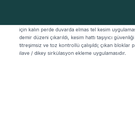
Selçuklu'da çok katlı bir konut yapısında, mevc
için kalın perde duvarda elmas tel kesim uygulaması
demir düzeni çıkarıldı, kesim hattı taşıyıcı güvenliğ
titreşimsiz ve toz kontrollü çalışıldı; çıkan bloklar
ilave / dikey sirkülasyon ekleme uygulamasıdır.