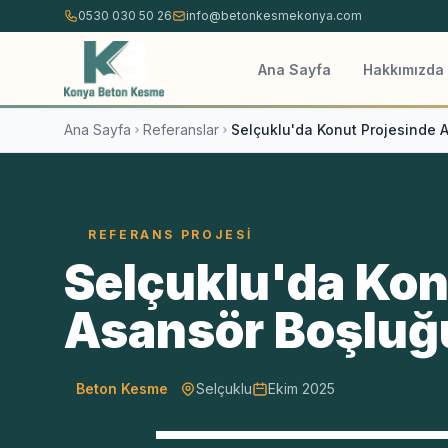
İçeriğe atla
0530 030 50 26
info@betonkesmekonya.com
Ana Sayfa
Hakkımızda
Ana Sayfa
Referanslar
Selçuklu'da Konut Projesinde 
REFERANS PROJESI
Selçuklu'da Kon
Asansör Boşluğ
Beton Kesme
Selçuklu
Ekim 2025