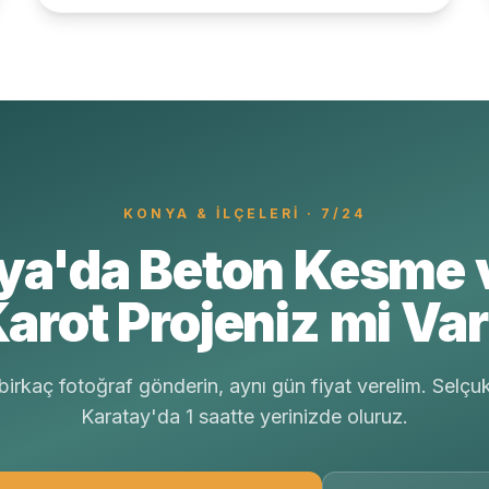
KONYA
& İLÇELERI · 7/24
ya'da Beton Kesme 
arot Projeniz mi Va
irkaç fotoğraf gönderin, aynı gün fiyat verelim. Selçu
Karatay'da 1 saatte yerinizde oluruz.