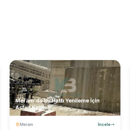
Meram'da Su Hattı Yenileme İçin
Asfalt Kesimi
Meram
İncele