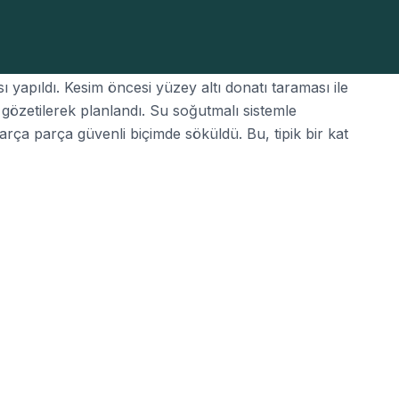
ut betonarme çekirdeğe asansör boşluğu kazandırmak
 yapıldı. Kesim öncesi yüzey altı donatı taraması ile
i gözetilerek planlandı. Su soğutmalı sistemle
 parça parça güvenli biçimde söküldü. Bu, tipik bir kat