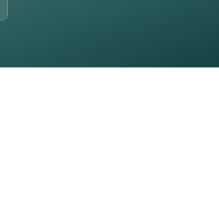
Size nasıl ulaşalım?
Hızlıca bize ulaşın
Hemen Arayın
0530 030 50 26
WhatsApp
Hızlı mesaj gönderin