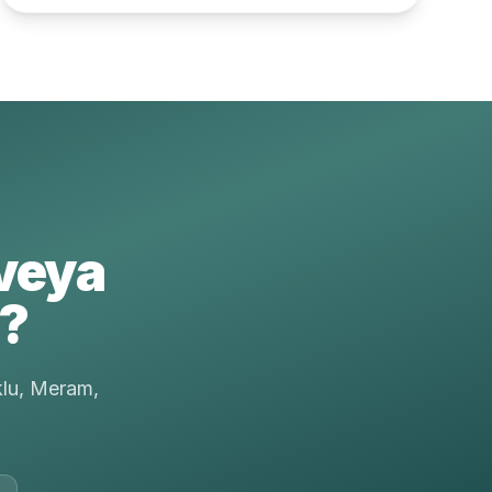
veya
r?
klu, Meram,