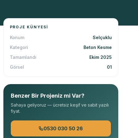
PROJE KÜNYESI
Konum
Selçuklu
Kategori
Beton Kesme
Tamamlandı
Ekim 2025
Görsel
01
Benzer Bir Projeniz mi Var?
Sahaya geliyoruz — ücretsiz keşif ve sabit yazılı
fiyat.
0530 030 50 26